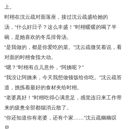
上。
时栩在沈云疏对面落座，接过沈云疏盛给她的
汤，“什么好日子？这么丰盛！”时栩暖暖的喝了半
碗，是她喜欢的冬瓜排骨汤。
“是我做的，都是你爱吃的菜。”沈云疏微笑着说，看
对面的时栩食指大动。
“嗯？”时栩有点儿意外，“阿姨呢？”
“我没让阿姨来，今天我想做顿饭给你吃。”沈云疏答
道，挑拣着最好的食材夹给时栩。
“老婆真好！”时栩吃得心满意足，感觉连日来工作带
来的疲惫全部都烟消云散了。
“你还知道你有老婆，还有个家……”沈云疏幽幽叹
息。