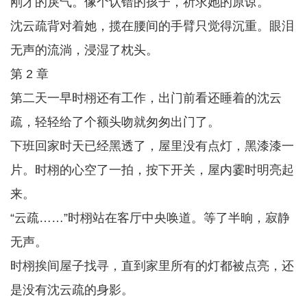
刚才的戾气。像个认错的孩子，祈求她的原谅。
沈云疏背对着她，揽在腰间的手臂只觉得沉重。眼泪
无声的流淌，浸湿了枕头。
第 2 章
第二天一早时栩还有工作，出门前看还睡着的沈云
疏，轻轻给了个额头吻就匆匆出门了。
下班回家时天已经黑透了，屋里没有点灯，黑漆漆一
片。时栩的心空了一拍，按下开关，屋内霎时明亮起
来。
“云疏……”时栩站在客厅中央唤道。等了半晌，寂静
无声。
时栩挨间屋子找寻，直到家里所有的灯都被点亮，还
是没有沈云疏的身影。