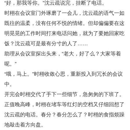
“好，那我等你。”沈云疏说完，挂断了电话。
时栩在会议室门外琢磨了一会儿，沈云疏的语气一如
既往的温柔，没有任何不悦的情绪。但却偏偏要在这
明晃晃的工作时间打来电话问她，就为了要她回家吃
饭？沈云疏可是最有分寸的人了……
助理从会议室探出头来，“老大，好了么？大家等着
呢。”
“哦，马上。”时栩收敛心思，重新投入到冗长的会议
中。
开完会时栩交代了手下一些细节，急匆匆的下班了。
正值晚高峰，时栩在堵车等红灯的空档又仔细回想了
沈云疏的电话。春分？春分怎么了？时栩的食指烦躁
地敲击着方向盘。