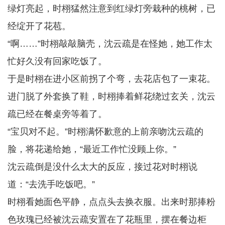
绿灯亮起，时栩猛然注意到红绿灯旁栽种的桃树，已
经绽开了花苞。
“啊……”时栩敲敲脑壳，沈云疏是在怪她，她工作太
忙好久没有回家吃饭了。
于是时栩在进小区前拐了个弯，去花店包了一束花。
进门脱了外套换了鞋，时栩捧着鲜花绕过玄关，沈云
疏已经在餐桌旁等着了。
“宝贝对不起。”时栩满怀歉意的上前亲吻沈云疏的
脸，将花递给她，“最近工作忙没顾上你。”
沈云疏倒是没什么太大的反应，接过花对时栩说
道：“去洗手吃饭吧。”
时栩看她面色平静，点点头去换衣服。出来时那捧粉
色玫瑰已经被沈云疏安置在了花瓶里，摆在餐边柜