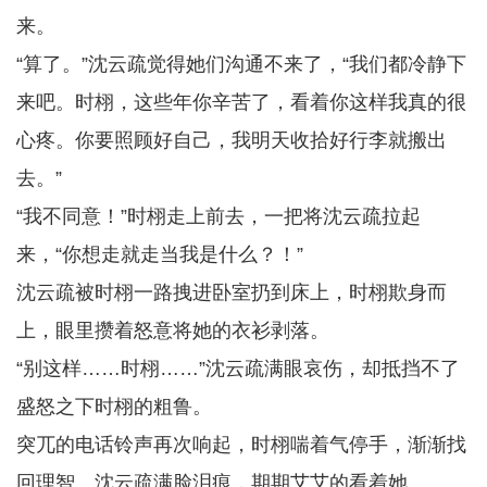
来。
“算了。”沈云疏觉得她们沟通不来了，“我们都冷静下
来吧。时栩，这些年你辛苦了，看着你这样我真的很
心疼。你要照顾好自己，我明天收拾好行李就搬出
去。”
“我不同意！”时栩走上前去，一把将沈云疏拉起
来，“你想走就走当我是什么？！”
沈云疏被时栩一路拽进卧室扔到床上，时栩欺身而
上，眼里攒着怒意将她的衣衫剥落。
“别这样……时栩……”沈云疏满眼哀伤，却抵挡不了
盛怒之下时栩的粗鲁。
突兀的电话铃声再次响起，时栩喘着气停手，渐渐找
回理智。沈云疏满脸泪痕，期期艾艾的看着她。