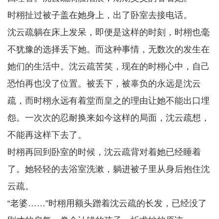
时栩扯过被子盖在她身上，出了卧室去接电话。
沈云疏躺在床上发呆，即便是这样的时刻，时栩也毫
不犹豫的选择丢下她。而这种事情，无数次的发生在
她们的生活中。沈云疏苦笑，现在的时栩心中，自己
恐怕再也没了位置。被丢下，被辜负的永远是沈云
疏，而时栩永远有着堂而皇之的理由让她不能出口埋
怨。一次次的忍耐换来如今这样的局面，沈云疏想，
不能再这样下去了。
时栩再回到卧室的时候，沈云疏背对着她已经睡着
了。她轻轻的去浴室洗漱，躺进被子里从身后抱住沈
云疏。
“老婆……”时栩用额头蹭着沈云疏的长发，已经没了