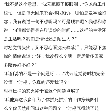
“我不是这个意思。”沈云疏擦了擦眼泪，“你以前工作
也忙，但是每天回来都会和我倾诉，哪怕是发牢骚抱
怨，我有说过一句不想听吗？可是现在呢？我想和你
说一句话都觉得是在耽误你的时间……这样的生活还
是生活吗？我们是情侣还是陌生人？”
时栩觉得头疼，又不忍心看沈云疏落泪，只能忍下焦
躁的情绪说道：“好，我改行么？我一定尽量多回家
多陪你好不好？”
“我们说的不是一个问题呀……”沈云疏觉得时栩完全
没懂，“时栩，你真的还爱我吗？”
时栩压抑的怒火终于被这个问题点燃了。
“我他妈这么多年为了你拼死拼活的工作挣钱图什
么？你居然能问出这种问题？！”时栩气得站了起