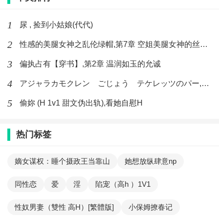
1
尿 , 捡到小姑娘(代代)
2
性感的美腿女神之乱伦绿帽,第7章 空姐美腿女神的丝袜足交
3
偏执占有【穿书】,第2章 温润如玉的允诚
4
アジャラカモクレン ごじょう テケレッツのパー,【No. 42 Rube Goldberg Machine】十四
5
偷妳 (H 1v1 甜文伪出轨),看她自慰H
热门标签
嫡女谋权：睡个摄政王当靠山
她想放纵肆意np
同性恋
爱
淫
陷宠（高h ）1V1
性奴男妻（雙性 高H）[繁體版]
小保姆撩春记