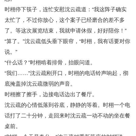
时栩停下筷子，连忙安慰沈云疏道：“我这阵子确实
太忙了，不过你放心，这个案子已经磨合的差不多
了。等这次展览结束，我就申请休假，好好陪你！”
“算了。”沈云疏低头垂下眼帘，“时栩，我有话要对你
说。”
“什么话？”时栩啃着排骨，抬眼问道。
“我们……”沈云疏刚开口，时栩的电话铃声响起，彻
底掩盖掉沈云疏微弱的声音。
时栩擦了擦手，边接电话边出了餐厅。
沈云疏的心情低落到谷底，静静的等着。时栩一个电
话打了二十分钟，走回来时沈云疏一动不动的坐在餐
桌前。