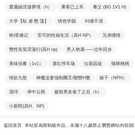
愛麗絲淫遊夢境（h）
乘客已上车
養父 (BG 1V1 H)
大学【耻 虐 憋 荡】
情色学园
纠缠不清
铁t受难记
安可的性福生活（高H NP）
兄弟缠情
雙性笑笑淫蕩行(高H np)
男人艳遇——过年回乡
美味佳肴（1v1）
寡红停车场
位面囚徒
猫咪桃桃
情欲九歌
神魔追妻強制圈叉/變態H繁
婊子（NPH）
洇浔
孕中云雨
被前男友肏了之后（h）
小新郎(高H、NP)
返回首页
本站皆為限制級作品，未滿十八歲禁止瀏覽網站內容|联