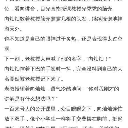
位，看向讲台，目光直指授课教授光秃秃的脑壳。
向灿灿数着教授脑壳寥寥几根的头发，继续恍惚地神
游天外。
也不知道是自己的眼神过于炙热，还是表现得太过空
洞。
下一刻，老教授大声喊了他的名字，“向灿灿！”
向灿灿撑着下巴的手顿时一抖，完全没料到自己的大
名竟然被老教授记下来了。
老教授望着向灿灿，语气冷酷地问：“你对我刚才的
讲解是有什么想法吗？”
一百来号人的公开课里，众目睽睽之下，向灿灿连忙
放下双手，像个小学生一样将手交叠摆在胸前，挺起