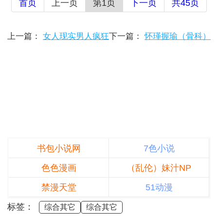
首页
上一页
第1页
下一页
共45页
上一篇：
女人现实男人疯狂
下一篇：
怀瑾握瑜（骨科）
书包小说网
7色小说
色色漫画
（乱伦）妹汁NP
禁漫天堂
51动漫
标签：
综合其它
综合其它