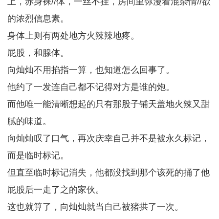
上，赤身裸//体，一丝不挂，房间里弥漫着混杂情//欲
的浓烈信息素。
身体上则有两处地方火辣辣地疼。
屁股，和腺体。
向灿灿不用掐指一算，也知道怎么回事了。
他约了一发连自己都不记得对方是谁的炮。
而他唯一能清晰想起的只有那股子铺天盖地火辣又甜
腻的味道。
向灿灿叹了口气，再次庆幸自己并不是被永久标记，
而是临时标记。
但直至临时标记消失，他都没找到那个该死的捅了他
屁股后一走了之的家伙。
这也就算了，向灿灿就当自己被猪拱了一次。