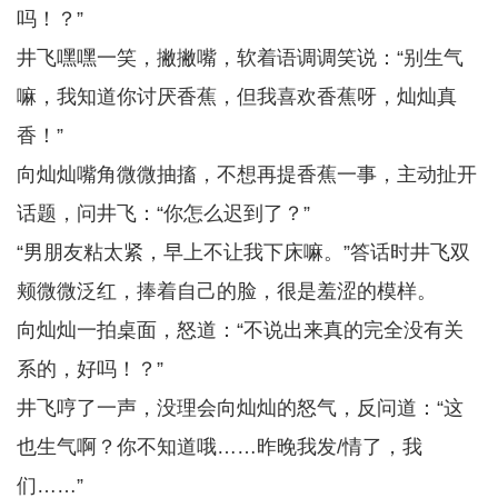
吗！？”
井飞嘿嘿一笑，撇撇嘴，软着语调调笑说：“别生气
嘛，我知道你讨厌香蕉，但我喜欢香蕉呀，灿灿真
香！”
向灿灿嘴角微微抽搐，不想再提香蕉一事，主动扯开
话题，问井飞：“你怎么迟到了？”
“男朋友粘太紧，早上不让我下床嘛。”答话时井飞双
颊微微泛红，捧着自己的脸，很是羞涩的模样。
向灿灿一拍桌面，怒道：“不说出来真的完全没有关
系的，好吗！？”
井飞哼了一声，没理会向灿灿的怒气，反问道：“这
也生气啊？你不知道哦……昨晚我发/情了，我
们……”