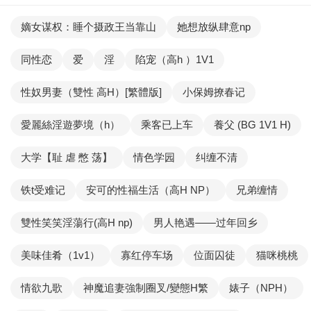
嫡女谋权：睡个摄政王当靠山
她想放纵肆意np
同性恋
爱
淫
陷宠（高h ）1V1
性奴男妻（雙性 高H）[繁體版]
小保姆撩春记
愛麗絲淫遊夢境（h）
乘客已上车
養父 (BG 1V1 H)
大学【耻 虐 憋 荡】
情色学园
纠缠不清
铁t受难记
安可的性福生活（高H NP）
兄弟缠情
雙性笑笑淫蕩行(高H np)
男人艳遇——过年回乡
美味佳肴（1v1）
寡红停车场
位面囚徒
猫咪桃桃
情欲九歌
神魔追妻強制圈叉/變態H繁
婊子（NPH）