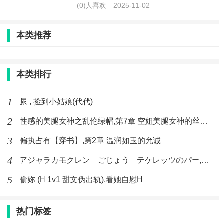
(0)人喜欢
2025-11-02
本类推荐
本类排行
1
尿 , 捡到小姑娘(代代)
2
性感的美腿女神之乱伦绿帽,第7章 空姐美腿女神的丝袜足交
3
偏执占有【穿书】,第2章 温润如玉的允诚
4
アジャラカモクレン ごじょう テケレッツのパー,【No. 42 Rube Goldberg Machine】十四
5
偷妳 (H 1v1 甜文伪出轨),看她自慰H
热门标签