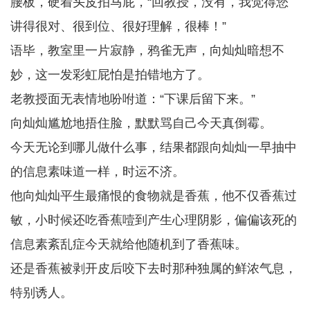
腰板，硬着头皮拍马屁，“回教授，没有，我觉得您
讲得很对、很到位、很好理解，很棒！”
语毕，教室里一片寂静，鸦雀无声，向灿灿暗想不
妙，这一发彩虹屁怕是拍错地方了。
老教授面无表情地吩咐道：“下课后留下来。”
向灿灿尴尬地捂住脸，默默骂自己今天真倒霉。
今天无论到哪儿做什么事，结果都跟向灿灿一早抽中
的信息素味道一样，时运不济。
他向灿灿平生最痛恨的食物就是香蕉，他不仅香蕉过
敏，小时候还吃香蕉噎到产生心理阴影，偏偏该死的
信息素紊乱症今天就给他随机到了香蕉味。
还是香蕉被剥开皮后咬下去时那种独属的鲜浓气息，
特别诱人。