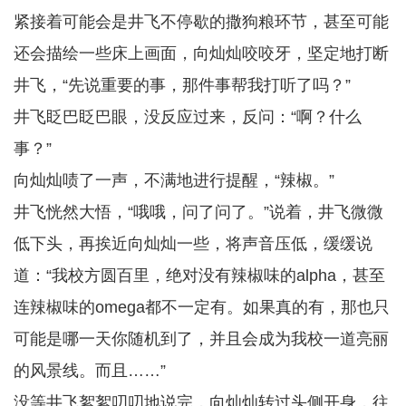
紧接着可能会是井飞不停歇的撒狗粮环节，甚至可能
还会描绘一些床上画面，向灿灿咬咬牙，坚定地打断
井飞，“先说重要的事，那件事帮我打听了吗？”
井飞眨巴眨巴眼，没反应过来，反问：“啊？什么
事？”
向灿灿啧了一声，不满地进行提醒，“辣椒。”
井飞恍然大悟，“哦哦，问了问了。”说着，井飞微微
低下头，再挨近向灿灿一些，将声音压低，缓缓说
道：“我校方圆百里，绝对没有辣椒味的alpha，甚至
连辣椒味的omega都不一定有。如果真的有，那也只
可能是哪一天你随机到了，并且会成为我校一道亮丽
的风景线。而且……”
没等井飞絮絮叨叨地说完，向灿灿转过头侧开身，往