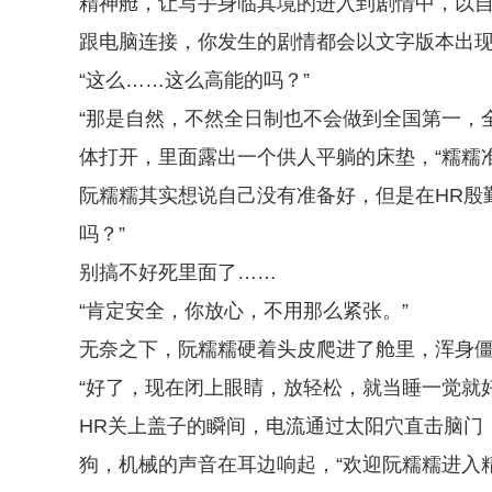
精神舱，让写手身临其境的进入到剧情中，以自
跟电脑连接，你发生的剧情都会以文字版本出现
“这么……这么高能的吗？”
“那是自然，不然全日制也不会做到全国第一，全
体打开，里面露出一个供人平躺的床垫，“糯糯
阮糯糯其实想说自己没有准备好，但是在HR殷
吗？”
别搞不好死里面了……
“肯定安全，你放心，不用那么紧张。”
无奈之下，阮糯糯硬着头皮爬进了舱里，浑身僵
“好了，现在闭上眼睛，放轻松，就当睡一觉就好
HR关上盖子的瞬间，电流通过太阳穴直击脑门
狗，机械的声音在耳边响起，“欢迎阮糯糯进入