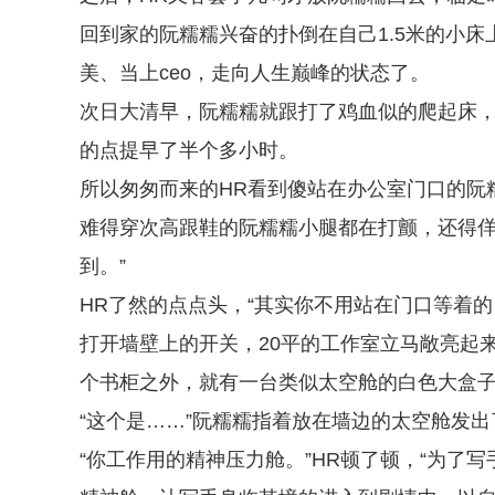
回到家的阮糯糯兴奋的扑倒在自己1.5米的小
美、当上ceo，走向人生巅峰的状态了。
次日大清早，阮糯糯就跟打了鸡血似的爬起床
的点提早了半个多小时。
所以匆匆而来的HR看到傻站在办公室门口的阮
难得穿次高跟鞋的阮糯糯小腿都在打颤，还得佯
到。”
HR了然的点点头，“其实你不用站在门口等着
打开墙壁上的开关，20平的工作室立马敞亮起
个书柜之外，就有一台类似太空舱的白色大盒
“这个是……”阮糯糯指着放在墙边的太空舱发出
“你工作用的精神压力舱。”HR顿了顿，“为了