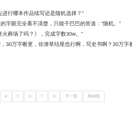
先进行哪本作品续写还是随机选择？”
的字眼完全看不清楚，只能干巴巴的答道：“随机。”
火葬场了吗？》，完成字数30w。”
，30万字断更，你潦草结尾也行啊，写史书啊？30万字
4
5
6
7
8
下一页
共60页