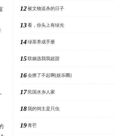
12
被文物追杀的日子
富
13
看，你头上有绿光
卡
14
绿茶养成手册
15
联姻选我我超甜
16
会撩了不起啊[娱乐圈]
17
民国水乡人家
一
18
我的饲主是只虫
19
青芒
的