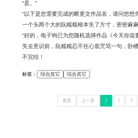
“是。”
“以下是您需要完成的断更文作品名，请问您想
一个头两个大的阮糯糯根本失了方寸，密密麻麻
“好的，电子狗已为您随机选择作品《今天你追妻
失去意识前，阮糯糯忍不住心底咒骂一句，卧槽
不完结！
标签：
综合其它
综合其它
首页
上一页
1
2
3