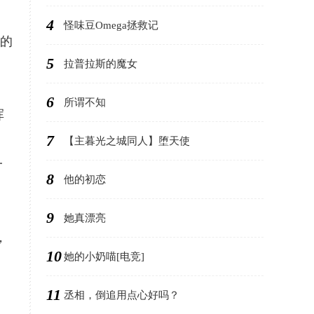
4
怪味豆Omega拯救记
门的
5
拉普拉斯的魔女
6
所谓不知
浑
7
【主暮光之城同人】堕天使
一
8
他的初恋
9
她真漂亮
，
10
她的小奶喵[电竞]
11
丞相，倒追用点心好吗？