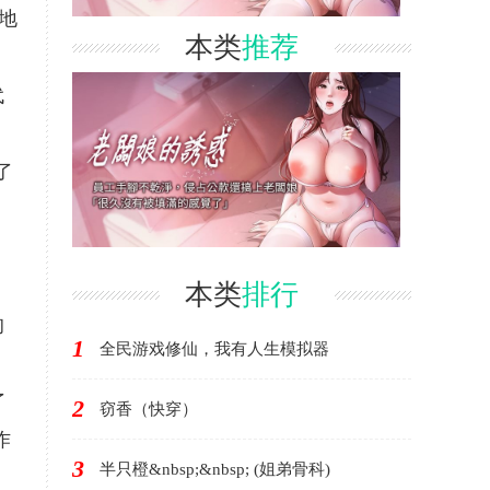
地
本类
推荐
代
了
本类
排行
的
1
全民游戏修仙，我有人生模拟器
了
2
窃香（快穿）
作
3
半只橙&nbsp;&nbsp; (姐弟骨科)