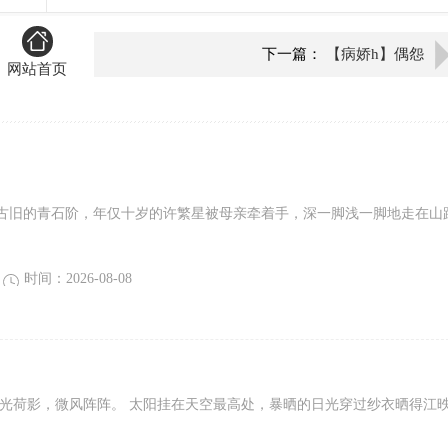
下一篇：
【病娇h】偶怨
网站首页
古旧的青石阶，年仅十岁的许繁星被母亲牵着手，深一脚浅一脚地走在山
时间：2026-08-08
湖光荷影，微风阵阵。 太阳挂在天空最高处，暴晒的日光穿过纱衣晒得江