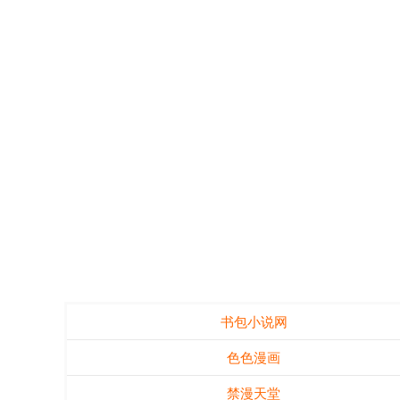
书包小说网
色色漫画
禁漫天堂