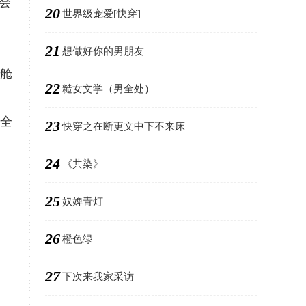
会
20
世界级宠爱[快穿]
21
想做好你的男朋友
的舱
22
糙女文学（男全处）
安全
23
快穿之在断更文中下不来床
24
《共染》
25
奴婢青灯
26
橙色绿
27
下次来我家采访