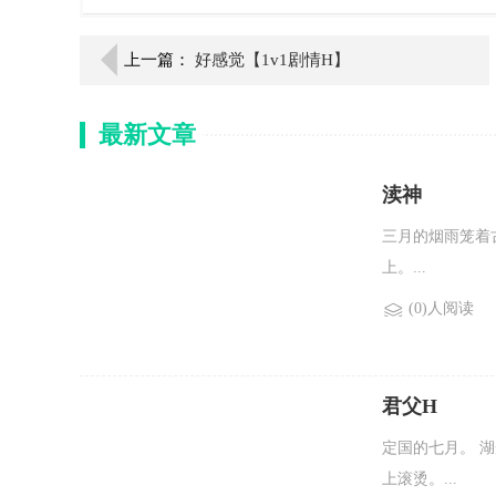
上一篇：
好感觉【1v1剧情H】
最新文章
渎神
三月的烟雨笼着
上。...
(0)人阅读
君父H
定国的七月。 
上滚烫。...