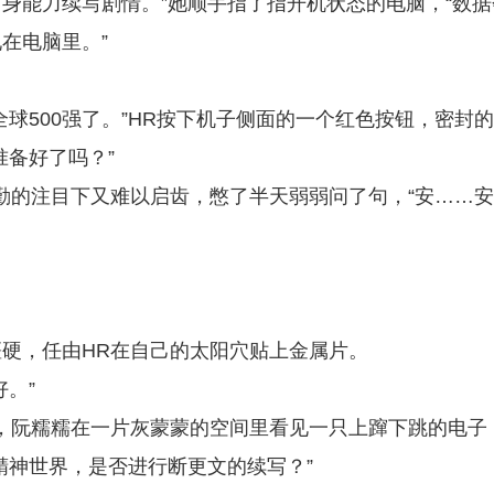
身能力续写剧情。”她顺手指了指开机状态的电脑，“数据
在电脑里。”
球500强了。”HR按下机子侧面的一个红色按钮，密封
准备好了吗？”
勤的注目下又难以启齿，憋了半天弱弱问了句，“安……
硬，任由HR在自己的太阳穴贴上金属片。
。”
，阮糯糯在一片灰蒙蒙的空间里看见一只上蹿下跳的电子
精神世界，是否进行断更文的续写？”