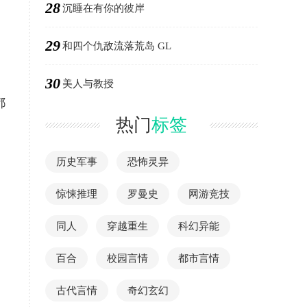
28
沉睡在有你的彼岸
29
和四个仇敌流落荒岛 GL
30
美人与教授
都
热门
标签
历史军事
恐怖灵异
惊悚推理
罗曼史
网游竞技
同人
穿越重生
科幻异能
百合
校园言情
都市言情
古代言情
奇幻玄幻