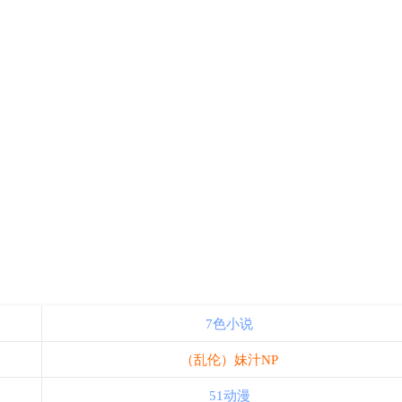
7色小说
（乱伦）妹汁NP
51动漫