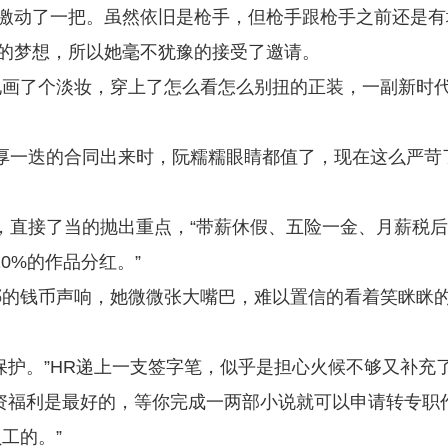
她还是激动了一把。虽然依旧是枪手，但枪手跟枪手之前还是有
手的梦想，所以她毫不犹豫的接受了邀请。
地画了个淡妆，穿上了怎么看怎么别扭的正装，一副新时
厚一迭的合同出来时，阮糯糯眼睛都值了，现在这么严苛
，直接了当的抛出重点，“带薪休假、五险一金、月薪税后
0%的作品分红。”
啷的钱币声响，她微微张大嘴巴，难以置信的看着笑眯眯
保护。”HR递上一支签字笔，似乎是担心火候不够又补充
资福利是最好的，等你完成一两部小说就可以申请转专职
工的。”