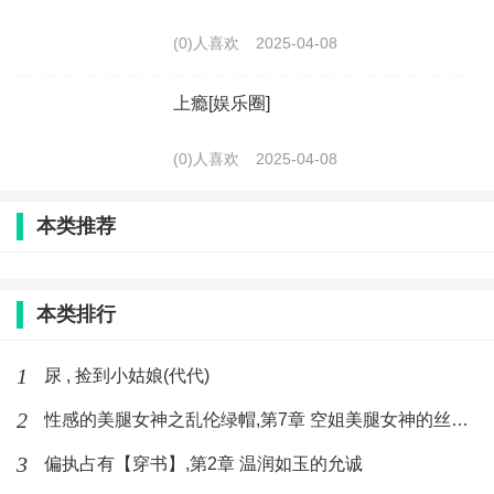
(0)人喜欢
2025-04-08
上瘾[娱乐圈]
(0)人喜欢
2025-04-08
本类推荐
本类排行
1
尿 , 捡到小姑娘(代代)
2
性感的美腿女神之乱伦绿帽,第7章 空姐美腿女神的丝袜足交
3
偏执占有【穿书】,第2章 温润如玉的允诚