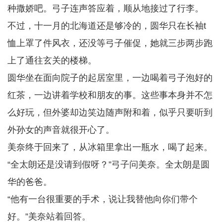
种撒娇吧。弓子连声答应着，顺从地接过了行李。
不过，十一月的北海道还是够冷的，圆华只在长袖t
恤上罩了件风衣，还没等弓子催促，她就三步两步跑
上了通往玄关的楼梯。
圆华坐在面向院子的起居室里，一边喝着弓子泡好的
红茶，一边讲着学校和朋友的事。这些事本身并不怎
么好玩，但外婆却边笑边随声附和着，似乎只要听到
外孙女的声音就很开心了。
美奈终于回来了，从冰箱里拿出一瓶水，喝了起来。
“全太朗还是没请到假呀？”弓子问美奈。全太朗是圆
华的爸爸。
“他有一台很重要的手术，说让我替他向你们带个
好。”美奈站着回答。