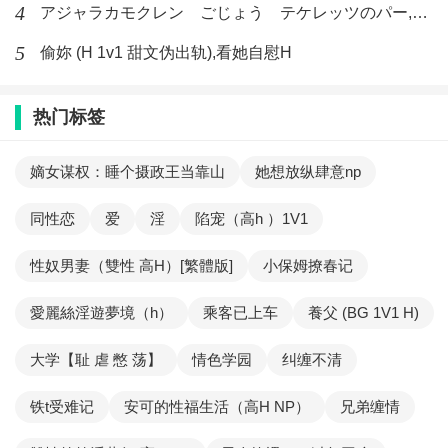
4
アジャラカモクレン ごじょう テケレッツのパー,【No. 42 Rube Goldberg Machine】十四
5
偷妳 (H 1v1 甜文伪出轨),看她自慰H
热门标签
嫡女谋权：睡个摄政王当靠山
她想放纵肆意np
同性恋
爱
淫
陷宠（高h ）1V1
性奴男妻（雙性 高H）[繁體版]
小保姆撩春记
愛麗絲淫遊夢境（h）
乘客已上车
養父 (BG 1V1 H)
大学【耻 虐 憋 荡】
情色学园
纠缠不清
铁t受难记
安可的性福生活（高H NP）
兄弟缠情