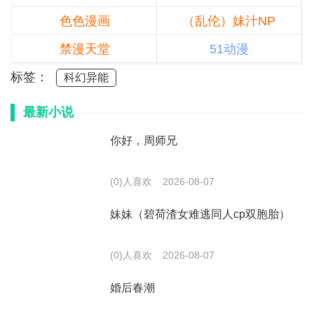
色色漫画
（乱伦）妹汁NP
禁漫天堂
51动漫
标签：
科幻异能
最新小说
你好，周师兄
(0)人喜欢
2026-08-07
妹妹（碧荷渣女难逃同人cp双胞胎）
(0)人喜欢
2026-08-07
婚后春潮