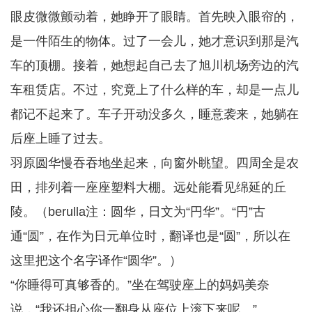
眼皮微微颤动着，她睁开了眼睛。首先映入眼帘的，
是一件陌生的物体。过了一会儿，她才意识到那是汽
车的顶棚。接着，她想起自己去了旭川机场旁边的汽
车租赁店。不过，究竟上了什么样的车，却是一点儿
都记不起来了。车子开动没多久，睡意袭来，她躺在
后座上睡了过去。
羽原圆华慢吞吞地坐起来，向窗外眺望。四周全是农
田，排列着一座座塑料大棚。远处能看见绵延的丘
陵。（berulla注：圆华，日文为“円华”。“円”古
通“圆”，在作为日元单位时，翻译也是“圆”，所以在
这里把这个名字译作“圆华”。）
“你睡得可真够香的。”坐在驾驶座上的妈妈美奈
说，“我还担心你一翻身从座位上滚下来呢。”