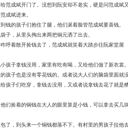
要给范成斌开门了。没想到阮安却不老实，硬是问范成斌
放范成斌进来。
讨到钱的孩子们抱住了腿，他们涎着脸管范成斌要喜钱。
钱袋子，从里头掏出来两把铜元洒了出去。
们咋呼着散开捡钱去了，范成斌就笑着大踏步往阮家堂屋
说小孩子拿钱没用，家里有吃有喝，又给他们做了新衣裳
家的孩子也是没有零花钱的。或者说大人们的脑袋里面就
供给孩子们吃穿，拿钱去没用，又或者说拿钱去花了就是
，他们捡着的铜钱在大人的眼里算是小钱，可以拿去买几
红包了，到头来一个铜钱都落不下。有村里的男孩子拉他