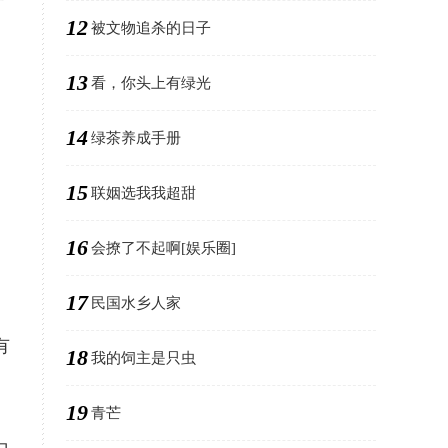
12
被文物追杀的日子
13
看，你头上有绿光
14
绿茶养成手册
，
15
联姻选我我超甜
16
会撩了不起啊[娱乐圈]
17
民国水乡人家
有
18
我的饲主是只虫
19
青芒