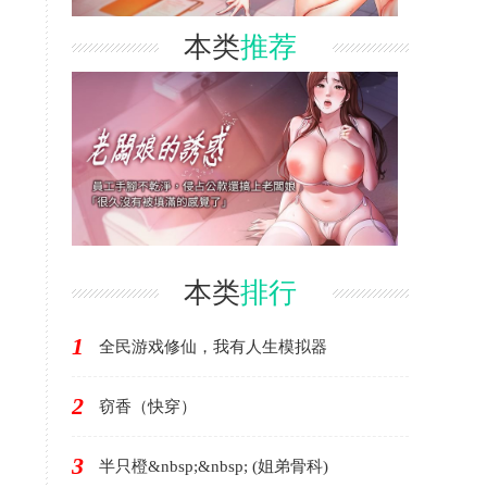
本类
推荐
本类
排行
1
全民游戏修仙，我有人生模拟器
2
窃香（快穿）
3
半只橙&nbsp;&nbsp; (姐弟骨科)