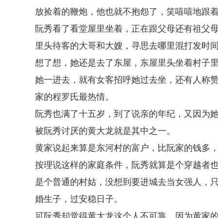
放捡着的鞭炮，他也就不抱怨了，笑嘻嘻地跟
阮秀看了看堂屋里坐着，正在跟父母还有祖父
里头待客的大哥和大嫂，寻思去哪里混打发时
想了想，她还是去了东屋，东屋里头坐着村子
她一进去，就有女客招呼她过去坐，还有人称
家的程罗氏最热情。
阮秀也满了十五岁，到了说亲的年纪，又因为
被阮秀讨厌的黄大龙就是其中之一。
黄家说起来算是东河村的富户，比阮家的钱多
按理说这样的家庭条件，阮秀就算是个穿越者
是个普通的村姑，没想到要进城去当女强人，
婚生子，过安稳日子。
可阮秀却觉得黄大龙这个人不可靠，因为黄家