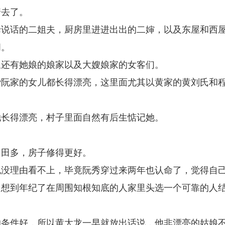
着去了。
母说话的二姐夫，厨房里进进出出的二婶，以及东屋和西
间。
里还有她娘的娘家以及大嫂娘家的女客们。
赞阮家的女儿都长得漂亮，这里面尤其以黄家的黄刘氏和
她长得漂亮，村子里面自然有后生惦记她。
，田多，房子修得更好。
也没理由看不上，毕竟阮秀穿过来两年也认命了，觉得自
只想到年纪了在周围知根知底的人家里头选一个可靠的人
的条件好，所以黄大龙一早就放出话说，他非漂亮的姑娘