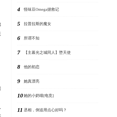
4
怪味豆Omega拯救记
5
拉普拉斯的魔女
棉
盖
6
所谓不知
7
【主暮光之城同人】堕天使
8
他的初恋
9
她真漂亮
房
10
她的小奶喵[电竞]
人
11
丞相，倒追用点心好吗？
阵