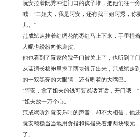
阮安拉着阮秀冲进门口的孩子堆，把他们往一
喊：“二姐夫，我是阿安，还有我三姐阿秀，你
儿。”
范成斌从挂着红绸花的枣红马上下来，手里捏
人呢也纷纷向他道贺。
他也看到了阮家的院子门被关上了，也听到了
从蓝绸长棉袍里摸了两块银元出来，范成斌走
的一双黑亮的大眼睛，还有咧着的大嘴巴。
“阿安，拿了姐夫的钱可要说话算话，开门哦。”
“姐夫放一万个心。”
范成斌听到阮安乐呵的声音，却不大相信，他
阮安稳稳当当地用食指和拇指夹着那两块银元
了。