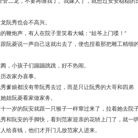
管管二龙，不要再缠我了。我嫁人了，就想过安安稳稳的
大龙阮秀也会不高兴。
的鞭炮声，有人在院子里笑着大喊：“姑爷上门喽！”
，跟阮菱说一声自己这就出去了，便也捏着那把雕工精细
喧阗，小孩子们蹦蹦跳跳，好不热闹。
经历农家办喜事。
阮秀爹娘都没有带阮秀去过，而是只让阮秀的大哥和四弟
跟她姐阮菱看家做家务。
有十一岁的阮安就跟一只猴子一样窜过来了，拉着她去院
阮秀和阮安的手脚快，看到范家迎亲的花轿上门了，就一
家人给喜钱，他们才开门儿放范家人进来。