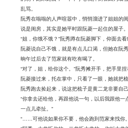
乱骂。
阮秀在嗡嗡的人声喧嚣中，悄悄溜进了姐姐的
说是闺房，其实是她平时跟阮菱一起住的屋子
“姐，你饿不饿？”阮秀蹲在阮菱脚下，仰面去
阮菱说自己不饿，就是有点儿口渴，但她在阮
晌午过后去了范家就有吃有喝了。
“对了，姐，给你这个。”阮秀摊开手，把手里
阮菱接过来，托在掌中，只看了一眼，她就把
阮秀跑去捡起来，说这把梳子是黄二龙非要自
“你拿去还给他，再跟他说一句，以后我跟他一
一点儿牵扯。”
“……可他说如果你不要，他会跑到范家来找你。