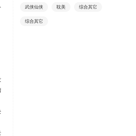
又
武侠仙侠
耽美
综合其它
综合其它
。
没
糟
块
去