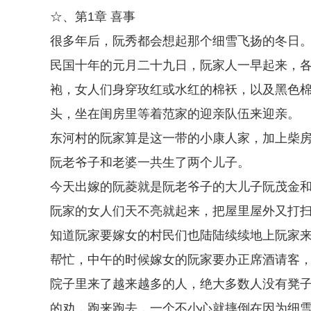
☆、第1章 喜事
很多年后，阮秀都会想起那个细雪飞扬的冬日
民国十年的元月二十九日，阮家人一早起来，
袍，女人们身穿玫红或水红的棉袄，以及黑色
头，坐在闺房里等着范家的迎亲队伍来迎亲。
东河村的阮家算是这一带的小康人家，加上柴
阮老爷子和老婆一共生了两个儿子。
今天出嫁的阮菱就是阮老爷子的大儿子阮茂金
阮家的女人们天不亮就起来，把屋里屋外又打
知道阮家要嫁女的村民们也陆陆续续地上阮家
帮忙，中午的时候嫁女的阮家要办正席酒请客
院子里来了越来越多的人，绝大多数人没有凳
的劝，跑来跑去，一个不小心就摔倒在因为细