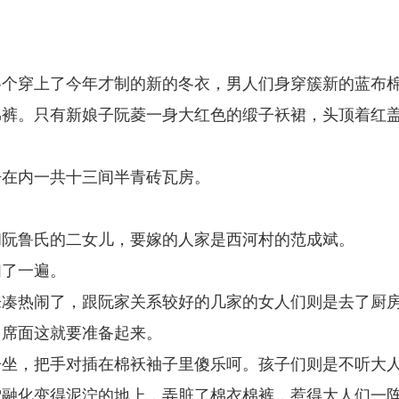
。
各个穿上了今年才制的新的冬衣，男人们身穿簇新的蓝布
棉裤。只有新娘子阮菱一身大红色的缎子袄裙，头顶着红
房在内一共十三间半青砖瓦房。
和阮鲁氏的二女儿，要嫁的人家是西河村的范成斌。
扫了一遍。
来凑热闹了，跟阮家关系较好的几家的女人们则是去了厨
，席面这就要准备起来。
子坐，把手对插在棉袄袖子里傻乐呵。孩子们则是不听大
雪融化变得泥泞的地上，弄脏了棉衣棉裤，惹得大人们一