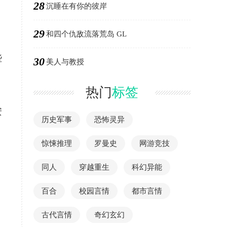
28
沉睡在有你的彼岸
29
和四个仇敌流落荒岛 GL
些
30
美人与教授
热门
标签
安
历史军事
恐怖灵异
惊悚推理
罗曼史
网游竞技
同人
穿越重生
科幻异能
百合
校园言情
都市言情
古代言情
奇幻玄幻