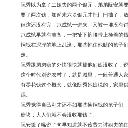
阮秀以为拿了二姐夫的两个银元，弟弟阮安就
要了两次钱，加起来六块银元才把门闩抽了，
但这还没有完，范成斌一进来，又被一堆没有
范成斌早就有准备，一把扯下裤腰带上拴着的
铜钱在泥泞的地上乱滚，那些抱住他腿的孩子
走。
阮秀跟弟弟赚的外快很快就被他们娘没收了，
这个时代别说农村了，就是城里，一般普通人
有零花钱这个概念，就像阮秀她娘说的，家里
蹋。
阮秀觉得自己刚才还不如那些捡铜钱的孩子们
糖块，大人们就不会没收那钱了。
阮安撅了嘴说了句早知道就不该费力讨姐夫的