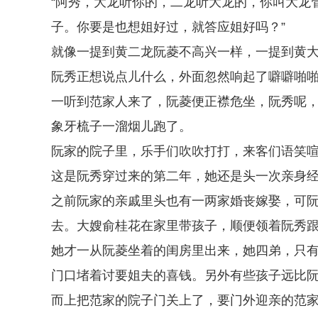
“阿秀，大龙听你的，二龙听大龙的，你叫大龙
子。你要是也想姐好过，就答应姐好吗？”
就像一提到黄二龙阮菱不高兴一样，一提到黄
阮秀正想说点儿什么，外面忽然响起了噼噼啪啪
一听到范家人来了，阮菱便正襟危坐，阮秀呢
象牙梳子一溜烟儿跑了。
阮家的院子里，乐手们吹吹打打，来客们语笑
这是阮秀穿过来的第二年，她还是头一次亲身
之前阮家的亲戚里头也有一两家婚丧嫁娶，可
去。大嫂俞桂花在家里带孩子，顺便领着阮秀
她才一从阮菱坐着的闺房里出来，她四弟，只
门口堵着讨要姐夫的喜钱。另外有些孩子远比
而上把范家的院子门关上了，要门外迎亲的范