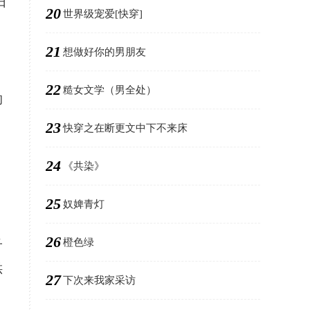
日
20
世界级宠爱[快穿]
21
想做好你的男朋友
22
糙女文学（男全处）
的
23
快穿之在断更文中下不来床
24
《共染》
25
奴婢青灯
26
橙色绿
子
哄
27
下次来我家采访