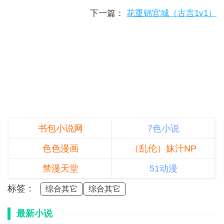
下一篇：
花重锦官城（古言1v1）
书包小说网
7色小说
色色漫画
（乱伦）妹汁NP
禁漫天堂
51动漫
标签：
综合其它
综合其它
最新小说