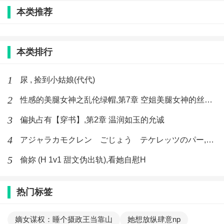
本类推荐
本类排行
1
尿 , 捡到小姑娘(代代)
2
性感的美腿女神之乱伦绿帽,第7章 空姐美腿女神的丝袜足交
3
偏执占有【穿书】,第2章 温润如玉的允诚
4
アジャラカモクレン ごじょう テケレッツのパー,【No. 42 Rube Goldberg Machine】十四
5
偷妳 (H 1v1 甜文伪出轨),看她自慰H
热门标签
嫡女谋权：睡个摄政王当靠山
她想放纵肆意np