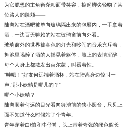
为它臆想的主角靳尧却面带笑容，掂起脚尖轻吻了某
位路人的脸颊——
陆离站在酒吧被单向玻璃隔出来的包厢内，一手拿着
酒，一边百无聊赖的站在玻璃窗前向外看。
玻璃窗外的世界被各色的灯光和吵闹的音乐充斥着，
舞池里喝醉了酒的人摇晃着躯体，脸上的表情沉醉，
每个人身上都散发出荷尔蒙，叫嚣着性。
“哇哦！”好友何远端着酒杯，站在陆离身边惊叫一
声:“那小妖精是哪儿的？”
哪个小妖精？
陆离顺着何远的目光看向舞池前的狭小圆台，只见上
面不知道什么时候站了个青年。
青年穿着白t恤和牛仔裤，头上带着夸张的绿色假长