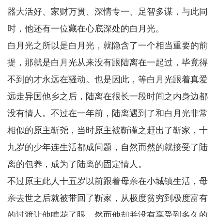
器大活好、家财万贯、深情专一、足智多谋，与此同
时，他还有一位藏在心底深处的白月光。
白月光之所以是白月光，就隐含了一个相当重要的前
提，那就是白月光从来没有跟陆离在一起过，毕竟得
不到的才永远在骚动。也是因此，等白月光跟着真爱
远走异国他乡之后，陆离在很长一段时间之内身边都
没有情人。不过在一年前，陆离遇到了和白月光非常
相似的原主靳尧，当时原主被靳谨之赶出了靳家，十
九岁的少年连生活都成问题，自然而然的就接受了陆
离的包养，成为了陆离的固定情人。
不过原主此人十五岁以前跟着母亲在小城镇生活，母
亲去世之后就被带回了靳家，从极度贫穷到极度富有
的过渡让他瞧花了眼，然而他却并没有享受到多久的