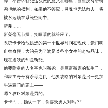
释，不告诉靳尧这么做的意义在哪里，甚至没有给靳
尧拒绝的权利，如果他不答应，灵魂也无法散去，将
被永远锁在系统空间中。
靳尧……
靳尧毫无节操，笑嘻嘻的就答应了。
系统卡卡给他挑选的第一个世界时间在现代，豪门狗
血替身梗，大约是为了满足某些小女生的奇特品味，
现在遭殃的却是靳尧。
他要附身的人名字也叫靳尧，是巨富靳家的私生子，
和家主哥哥有杀母之仇，他要攻略的对象是另一更加
牛逼豪门的家主——
嗯？攻略对象是男的。
卡卡:“……确认一下，你喜欢男人对吗？”