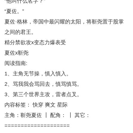
“他叫什么名字？”
“夏佐。”
夏佐·格林，帝国中最闪耀的太阳，将靳尧置于股掌
之间的君王。
精分禁欲攻x变态力爆表受
夏佐x靳尧
阅读指南:
1、主角无节操，慎入慎入。
2、骂我我会骂回去，慎骂慎骂。
3、第三个世界主攻，雷者点叉。
内容标签： 快穿 爽文 星际
主角：靳尧夏佐 ┃ 配角： ┃ 其它：
====================