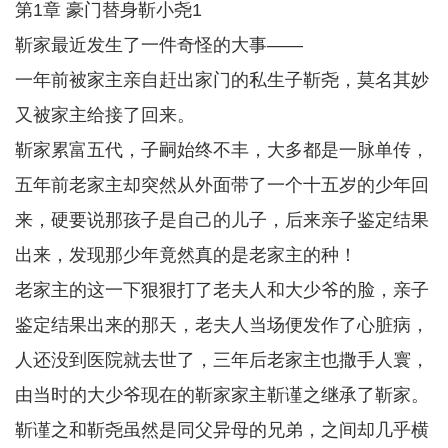
第1章 豪门替身靳小尧1
靳家最近发生了一件奇怪的大事——
一年前被家主亲自赶出家门的私生子靳尧，莫名其妙
又被家主给接了回来。
靳家累富五代，子嗣始终不丰，大多都是一脉单传，
五年前老家主却突然从外面带了一个十五岁的少年回
来，硬要说那孩子是自己的儿子，后来亲子鉴定结果
出来，发现那少年竟然真的是老家主的种！
老家主的这一下狠狠打了老夫人和大少爷的脸，亲子
鉴定结果出来的那天，老夫人当场便发作了心脏病，
人还没到医院就去世了，三年后老家主也撒手人寰，
由当时的大少爷现在的靳家家主靳谨之继承了靳家。
靳谨之和靳尧虽然是同父异母的兄弟，之间却几乎横