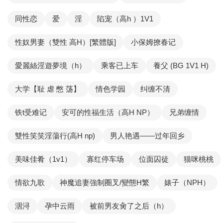
同性恋
爱
淫
陷宠（高h ）1V1
性奴男妻（雙性 高H）[繁體版]
小保姆撩春记
愛麗絲淫遊夢境（h）
乘客已上车
養父 (BG 1V1 H)
大学【耻 虐 憋 荡】
情色学园
纠缠不清
铁t受难记
安可的性福生活（高H NP）
兄弟缠情
雙性笑笑淫蕩行(高H np)
男人艳遇——过年回乡
美味佳肴（1v1）
寡红停车场
位面囚徒
猫咪桃桃
情欲九歌
神魔追妻強制圈叉/變態H繁
婊子（NPH）
洇浔
孕中云雨
被前男友肏了之后（h）