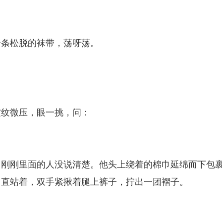
一条松脱的袜带，荡呀荡。
皱纹微压，眼一挑，问：
，刚刚里面的人没说清楚。他头上绕着的棉巾延绵而下包
，直站着，双手紧揪着腿上裤子，拧出一团褶子。