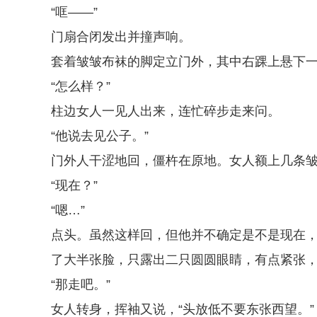
“哐——”
门扇合闭发出并撞声响。
套着皱皱布袜的脚定立门外，其中右踝上悬下
“怎么样？”
柱边女人一见人出来，连忙碎步走来问。
“他说去见公子。”
门外人干涩地回，僵杵在原地。女人额上几条
“现在？”
“嗯…”
点头。虽然这样回，但他并不确定是不是现在
了大半张脸，只露出二只圆圆眼睛，有点紧张
“那走吧。”
女人转身，挥袖又说，“头放低不要东张西望。”