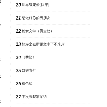
他
20
世界级宠爱[快穿]
21
想做好你的男朋友
好
22
糙女文学（男全处）
23
快穿之在断更文中下不来床
24
《共染》
上
25
奴婢青灯
上
26
橙色绿
27
下次来我家采访
放