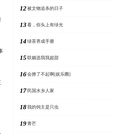
12
被文物追杀的日子
请
13
看，你头上有绿光
14
绿茶养成手册
事
15
联姻选我我超甜
16
会撩了不起啊[娱乐圈]
正
17
民国水乡人家
18
我的饲主是只虫
19
青芒