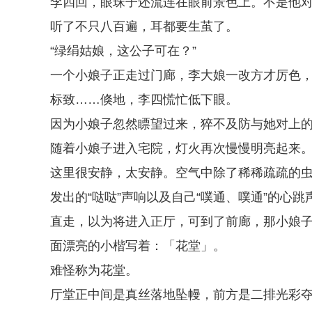
李四回，眼珠子还流连在眼前景色上。不是他
听了不只八百遍，耳都要生茧了。
“绿绢姑娘，这公子可在？”
一个小娘子正走过门廊，李大娘一改方才厉色
标致……倏地，李四慌忙低下眼。
因为小娘子忽然瞟望过来，猝不及防与她对上
随着小娘子进入宅院，灯火再次慢慢明亮起来
这里很安静，太安静。空气中除了稀稀疏疏的
发出的“哒哒”声响以及自己“噗通、噗通”的心跳
直走，以为将进入正厅，可到了前廊，那小娘
面漂亮的小楷写着：「花堂」。
难怪称为花堂。
厅堂正中间是真丝落地坠幔，前方是二排光彩