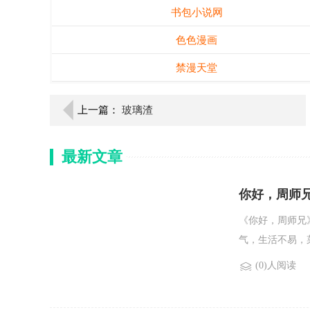
书包小说网
色色漫画
禁漫天堂
上一篇：
玻璃渣
最新文章
你好，周师
《你好，周师兄
气，生活不易，菜
(0)人阅读