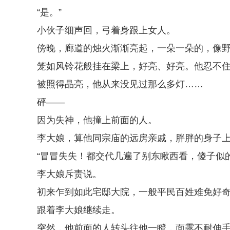
“是。”
小伙子细声回，弓着身跟上女人。
傍晚，廊道的烛火渐渐亮起，一朵一朵的，像
笼如风铃花般挂在梁上，好亮、好亮。他忍不
被照得晶亮，他从来没见过那么多灯……
砰——
因为失神，他撞上前面的人。
李大娘，算他同宗庙的远房亲戚，胖胖的身子
“冒冒失失！都交代几遍了别东瞅西看，傻子似的
李大娘斥责说。
初来乍到如此宅邸大院，一般平民百姓难免好
跟着李大娘继续走。
突然，他前面的人转头往他一瞪，面露不耐伸手