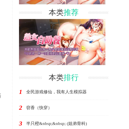
本类
推荐
本类
排行
1
全民游戏修仙，我有人生模拟器
裹
2
窃香（快穿）
3
半只橙&nbsp;&nbsp; (姐弟骨科)