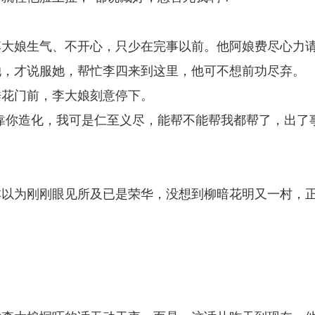
李大娘生气、不开心，只少在完事以前。他阿娘费尽心力
她，才说服她，帮忙李四来到这里，他可不想前功尽弃。
垂花门前，李大娘刻意停下。
靠你造化，我可是仁至义尽，能帮不能帮我都帮了，出了
本以为刚刚眼见所及已是荣华，没想到柳暗花明又一村，