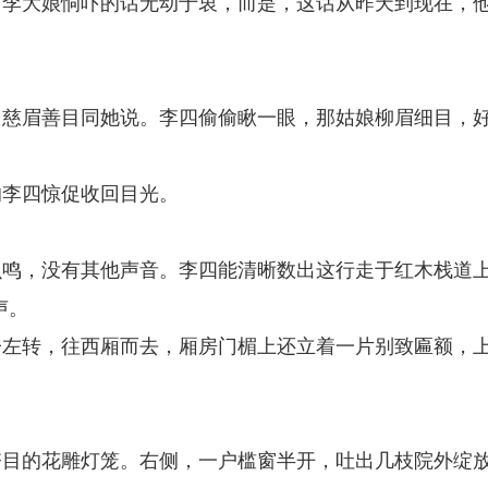
对李大娘恫吓的话无动于衷，而是，这话从昨天到现在，
，慈眉善目同她说。李四偷偷瞅一眼，那姑娘柳眉细目，
的李四惊促收回目光。
。
虫鸣，没有其他声音。李四能清晰数出这行走于红木栈道
声。
子左转，往西厢而去，厢房门楣上还立着一片别致匾额，
夺目的花雕灯笼。右侧，一户槛窗半开，吐出几枝院外绽