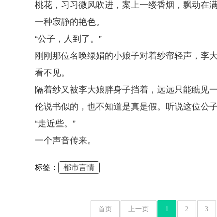
桃花，习习微风吹进，案上一缕香烟，飘动在
一种寂静的艳色。
“公子，人到了。”
刚刚那位名唤绿娟的小娘子对着纱帘轻声，李
看不见。
隔着纱又被李大娘胖身子挡着，远远只能瞧见
伦说书似的，也不知道是真是假。听说这位公
“走近些。”
一个声音传来。
标签：
都市言情
首页
上一页
1
2
3