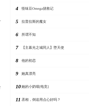
4
怪味豆Omega拯救记
5
拉普拉斯的魔女
灯
，
6
所谓不知
7
【主暮光之城同人】堕天使
8
他的初恋
9
她真漂亮
10
她的小奶喵[电竞]
下
11
丞相，倒追用点心好吗？