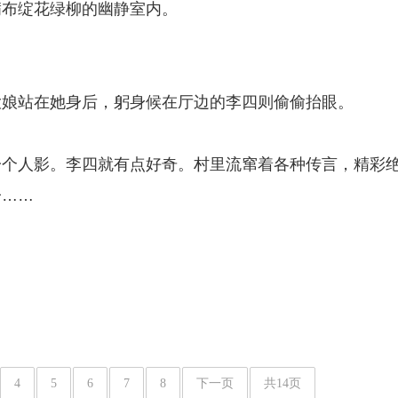
满布绽花绿柳的幽静室内。
大娘站在她身后，躬身候在厅边的李四则偷偷抬眼。
一个人影。李四就有点好奇。村里流窜着各种传言，精彩
子……
4
5
6
7
8
下一页
共14页