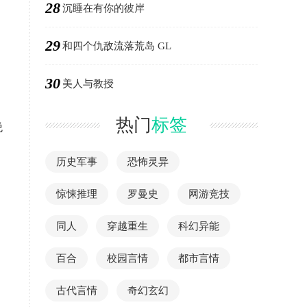
28
沉睡在有你的彼岸
29
和四个仇敌流落荒岛 GL
30
美人与教授
热门
标签
绝
历史军事
恐怖灵异
惊悚推理
罗曼史
网游竞技
同人
穿越重生
科幻异能
百合
校园言情
都市言情
古代言情
奇幻玄幻