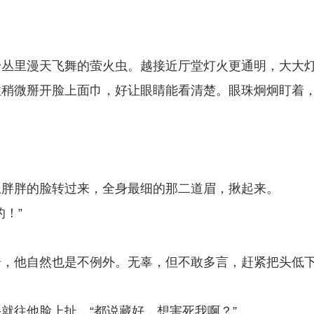
野丛里漫天飞舞的萤火虫。越接近厅堂灯火更通明，大大
住稍微掰开脸上面巾，好让眼睛能看清楚。眼珠炯炯盯着
上胖胖的脸转过来，全身最细的那二道眉，揪起来。
！”
奇，他自然也是不例外。无辜，但不敢多言，赶紧把头低
就往他脸上扯，“都说藏好，想害死我啊？”