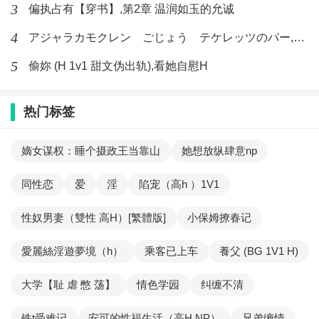
3
偏执占有【穿书】,第2章 温润如玉的允诚
4
アジャラカモクレン ごじょう テケレッツのパー,【No. 42 Rube Goldberg Machine】十四
5
偷妳 (H 1v1 甜文伪出轨),看她自慰H
热门标签
嫡女谋权：睡个摄政王当靠山
她想放纵肆意np
同性恋
爱
淫
陷宠（高h ）1V1
性奴男妻（雙性 高H）[繁體版]
小保姆撩春记
愛麗絲淫遊夢境（h）
乘客已上车
養父 (BG 1V1 H)
大学【耻 虐 憋 荡】
情色学园
纠缠不清
铁t受难记
安可的性福生活（高H NP）
兄弟缠情