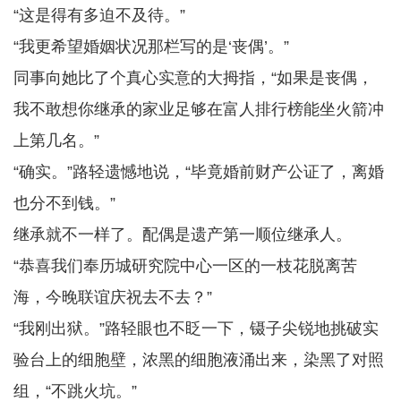
“这是得有多迫不及待。”
“我更希望婚姻状况那栏写的是‘丧偶’。”
同事向她比了个真心实意的大拇指，“如果是丧偶，
我不敢想你继承的家业足够在富人排行榜能坐火箭冲
上第几名。”
“确实。”路轻遗憾地说，“毕竟婚前财产公证了，离婚
也分不到钱。”
继承就不一样了。配偶是遗产第一顺位继承人。
“恭喜我们奉历城研究院中心一区的一枝花脱离苦
海，今晚联谊庆祝去不去？”
“我刚出狱。”路轻眼也不眨一下，镊子尖锐地挑破实
验台上的细胞壁，浓黑的细胞液涌出来，染黑了对照
组，“不跳火坑。”