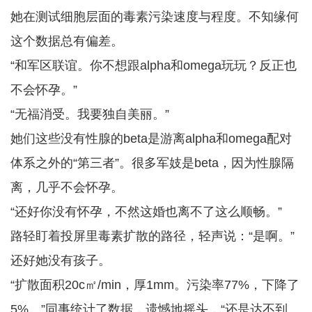
她在测试细胞层面的毒素污染速度与程度。不知缘何
这个数据总有偏差。
“和军区联谊。你不想跟alpha和omega玩玩？反正也
不会怀孕。”
“无福消受。我要独自美丽。”
她们这些没有性腺的beta是游离alpha和omega配对
体系之外的“第三者”。很多军妓是beta，因为性腺隔
离，几乎不会怀孕。
“还好你没有怀孕，不然这婚也离不了这么顺畅。”
路轻盯着投屏里毒素扩散的路径，轻声说：“是啊。”
还好她没有孩子。
“扩散面积20c㎡/min，厚1mm。污染率77%，下降了
5%。”同事统计了数据，遗憾地摇头，“还是达不到