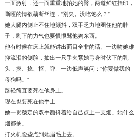
一面激射，还一面重重地拍她的臀，两道鲜红指印，
嘶哑的情欲藕断丝连，“别夹。没吃饱么？”
她大腿内侧止不住地颤抖，双手乏力地圈住他的脖
子，剩下的力气也要恨恨骂他狗东西。
他有时候在床上就能讲出面目全非的话。一边吻她难
抑流泪的侧脸，抽出一只手夹紧她弓身时伏下的乳
头，摸、捻、抠、弹。一边低声笑问：“你要做我的
母狗吗。”
路轻简直要死在他身上。
现在也要死在他手上。
她一贯稳定的双手颤抖着给自己点上一支烟。她什么
烟都抽。
打火机险些点到她眉毛上去。