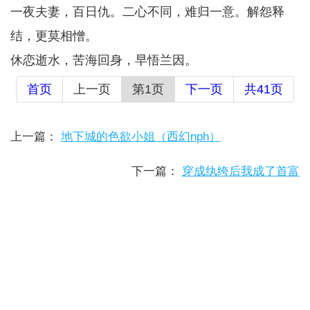
一夜夫妻，百日仇。二心不同，难归一意。解怨释
结，更莫相憎。
休恋逝水，苦海回身，早悟兰因。
首页
上一页
第1页
下一页
共41页
上一篇：
地下城的色欲小姐（西幻nph）
下一篇：
穿成纨绔后我成了首富