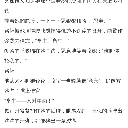
比如谁又知道她那个瞧着冷心冷面的前夫在床上多刁
钻。
捧着她的屁股，一下一下恶狠狠顶胯，“忍着。”
路轻被他顶得腰肢飘摇得像游不到岸的孤舟，两臂作
桨费力停靠，“畜生。畜生！”
绷紧的呼吸喘在她耳边，恶意地笑着咬她：“谁叫你
招我的。”
路轻。
他从来不叫她轻轻，咬字一含糊就像“亲亲”，好像被
她占了嘴上便宜。
“畜生——又射里面！”
顾汀舟紧紧扣住她的后腰，眼尾发红。玉似的脸津出
涔涔的汗迹，好像碎出一条裂痕。