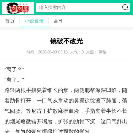
首页
小说目录
高H
镜破不改光
时间：2026-06-03 03:16
人气：
0
来源： 网络
“离了？”
“离了。”
路轻两根手指夹着细长的烟，两侧腮帮深深凹陷，随
着肋骨打开，一口气从翕动的鼻翼徐徐滚下肺腑，荡
气回肠。等尼古丁扩散麻痹血液，手指夹着半长不长
的烟尾略微错开嘴唇，扩张的肋骨下沉，这口气舒出
来，氤氲的烟气缓缓掠过飘散的鬓发。