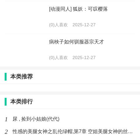
[动漫同人] 狐妖：可叹樱落
(0)人喜欢
2025-12-27
病秧子如何驯服器宗天才
(0)人喜欢
2025-12-27
本类推荐
本类排行
1
尿 , 捡到小姑娘(代代)
2
性感的美腿女神之乱伦绿帽,第7章 空姐美腿女神的丝袜足交