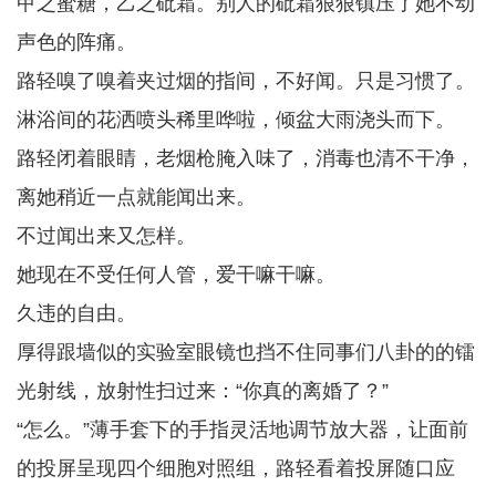
甲之蜜糖，乙之砒霜。别人的砒霜狠狠镇压了她不动
声色的阵痛。
路轻嗅了嗅着夹过烟的指间，不好闻。只是习惯了。
淋浴间的花洒喷头稀里哗啦，倾盆大雨浇头而下。
路轻闭着眼睛，老烟枪腌入味了，消毒也清不干净，
离她稍近一点就能闻出来。
不过闻出来又怎样。
她现在不受任何人管，爱干嘛干嘛。
久违的自由。
厚得跟墙似的实验室眼镜也挡不住同事们八卦的的镭
光射线，放射性扫过来：“你真的离婚了？”
“怎么。”薄手套下的手指灵活地调节放大器，让面前
的投屏呈现四个细胞对照组，路轻看着投屏随口应