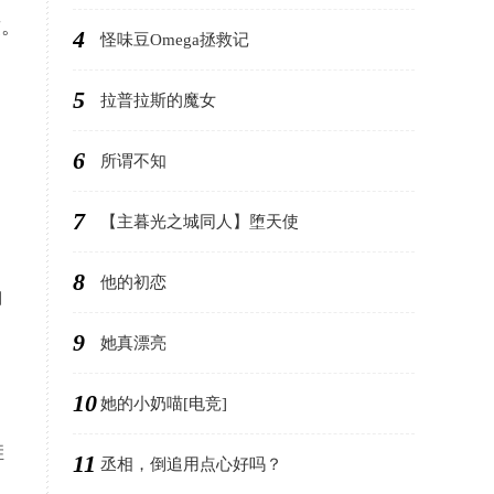
致。
4
怪味豆Omega拯救记
5
拉普拉斯的魔女
6
所谓不知
7
【主暮光之城同人】堕天使
8
他的初恋
白
9
她真漂亮
10
她的小奶喵[电竞]
鞋
11
丞相，倒追用点心好吗？