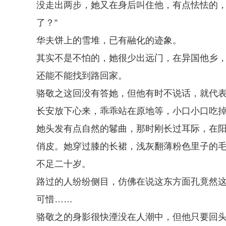
没走出两步，她又在身后叫住他，有点怯怯的，
了？”
华夫饼上的雪堆，已有融化的迹象。
其实不是不怕的，她很少出远门，在异国他乡
还能不能找到路回家。
骆敬之这回没有答她，但他有时不说话，就代
长安放下心来，乖乖站在原地等，小口小口吃
她头发有点自然的鬈曲，那时刚长过耳际，在
俏皮。她穿过膝的长裙，浅灰翻薄粉色里子的
不足二十岁。
路过的人纷纷侧目，仿佛在说这东方面孔竟然
可惜……
骆敬之的身影很快湮没在人潮中，但他只要回