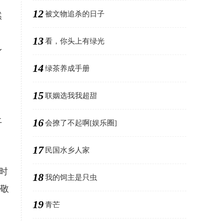
12
被文物追杀的日子
然
13
看，你头上有绿光
身
14
绿茶养成手册
15
联姻选我我超甜
上
16
会撩了不起啊[娱乐圈]
17
民国水乡人家
时
18
我的饲主是只虫
骆敬
19
青芒