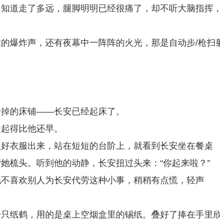
不知道走了多远，腿脚明明已经很痛了，却不听大脑指挥
的爆炸声，还有夜幕中一阵阵的火光，那是自动步/枪扫
冷掉的床铺——长安已经起床了。
天起得比他还早。
换好衣服出来，站在短短的台阶上，就看到长安坐在餐桌
她梳头。听到他的动静，长安扭过头来：“你起来啦？”
他不喜欢别人为长安代劳这种小事，稍稍有点慌，轻声
一只纸鹤，用的是桌上空烟盒里的锡纸。叠好了捧在手里