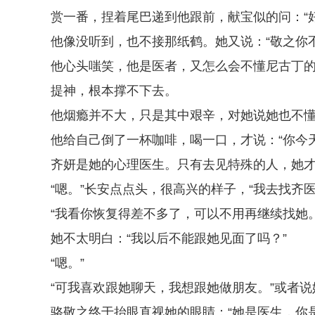
赏一番，捏着尾巴递到他跟前，献宝似的问：“
他像没听到，也不接那纸鹤。她又说：“敬之你
他心头嗤笑，他是医者，又怎么会不懂尼古丁
提神，根本撑不下去。
他烟瘾并不大，只是其中艰辛，对她说她也不
他给自己倒了一杯咖啡，喝一口，才说：“你今
齐妍是她的心理医生。只有去见特殊的人，她
“嗯。”长安点点头，很高兴的样子，“我去找齐医
“我看你恢复得差不多了，可以不用再继续找她。
她不太明白：“我以后不能跟她见面了吗？”
“嗯。”
“可我喜欢跟她聊天，我想跟她做朋友。”或者
骆敬之终于抬眼直视她的眼睛：“她是医生，你