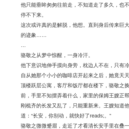
他只能垂眸匆匆往前走，不知道走了多久，也
停不下来。
这次或许真的是解脱，他想。直到身后传来巨大
的迹象……
…
骆敬之从梦中惊醒，一身冷汗。
他下意识地伸手摸向身旁，枕边人不在，只有
自从她那个小小的咖啡店开起来之后，她竟天
顶楼跃层公寓，客厅和饭厅都在楼下，骆敬之
前，手里不知摆弄着什么，家里的保姆王嫂正帮
刚梳齐的长发又乱了，只能重新来。王嫂知道
道：“长安，你别动，就快好了reads;。”
骆敬之微微蹙眉，走近了才看清长安手里在叠