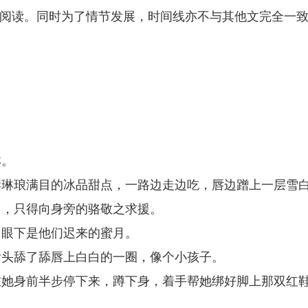
响阅读。同时为了情节发展，时间线亦不与其他文完全一
淋。
岸琳琅满目的冰品甜点，一路边走边吃，唇边蹭上一层雪
了，只得向身旁的骆敬之求援。
，眼下是他们迟来的蜜月。
舌头舔了舔唇上白白的一圈，像个小孩子。
在她身前半步停下来，蹲下身，着手帮她绑好脚上那双红