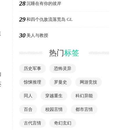
28
沉睡在有你的彼岸
29
和四个仇敌流落荒岛 GL
道
30
美人与教授
热门
标签
历史军事
恐怖灵异
的
惊悚推理
罗曼史
网游竞技
还
同人
穿越重生
科幻异能
百合
校园言情
都市言情
古代言情
奇幻玄幻