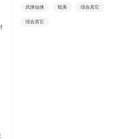
，
武侠仙侠
耽美
综合其它
综合其它
射
欣