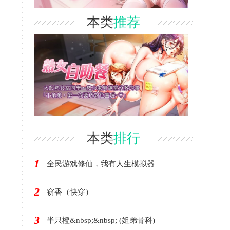
本类
推荐
本类
排行
1
全民游戏修仙，我有人生模拟器
2
窃香（快穿）
3
半只橙&nbsp;&nbsp; (姐弟骨科)