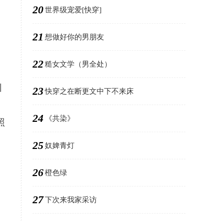
20
世界级宠爱[快穿]
21
想做好你的男朋友
，
22
糙女文学（男全处）
驯
23
快穿之在断更文中下不来床
24
《共染》
照
25
奴婢青灯
26
橙色绿
27
下次来我家采访