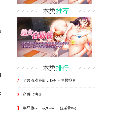
本类
推荐
袖
本类
排行
初
1
全民游戏修仙，我有人生模拟器
受
2
窃香（快穿）
3
半只橙&nbsp;&nbsp; (姐弟骨科)