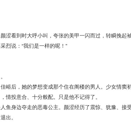
。颜涩看到时大呼小叫，夸张的美甲一闪而过，转瞬挽起
采烈说：“我们是一样的呢！”
留。
罗佳峪后，她的梦想变成那个住在阁楼的男人。少女情窦
马，情投意合、十分般配。只是他不记得了。
美人鱼身边夺走的恶毒公主。颜涩经历了震惊、犹豫、接
命退出。