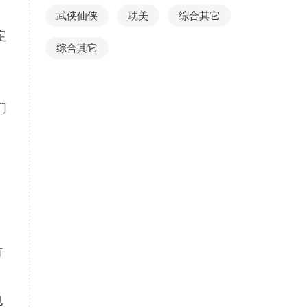
武侠仙侠
耽美
综合其它
定
综合其它
们
有
也