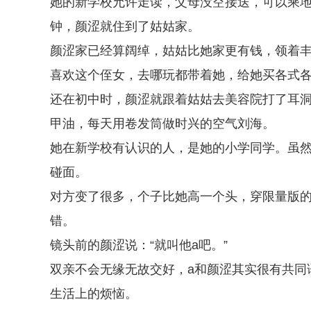
她的新学校允许走读，父母没空接送，可以乘
钟，颜涩就住到了姑姑家。
颜涩家已经算阔绰，姑姑比她家更有钱，领着
喜欢这个侄女，去哪玩都带着她，给她买各式
还在初中时，颜涩就跟着姑姑去美容院打了耳
甲油，每天用卷发筒做时兴的空气刘海。
她在新学校有认识的人，是她的小学同学。虽
碰面。
对方变了很多，个子比她高一个头，穿限量版
错。
镜头前的颜涩说：“就叫他a吧。”
双亲不会无缘无故交好，a和颜涩其实很有共同
生活上的烦恼。