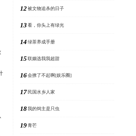
12
被文物追杀的日子
13
看，你头上有绿光
14
绿茶养成手册
妆
15
联姻选我我超甜
什
16
会撩了不起啊[娱乐圈]
17
民国水乡人家
18
我的饲主是只虫
认
19
青芒