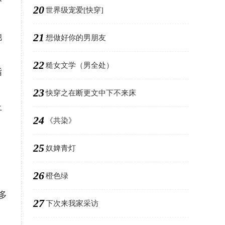
分
20
世界级宠爱[快穿]
21
她
想做好你的男朋友
22
糙女文学（男全处）
指
23
快穿之在断更文中下不来床
上
24
《共染》
25
奴婢青灯
26
橙色绿
多
27
下次来我家采访