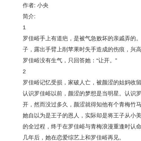
作者: 小央
简介:
1
罗佳峪手上有道疤，是被气急败坏的亲戚弄的
子，露出手臂上削苹果时失手造成的伤痕，兴高
罗佳峪没有生气，只回答她：“让开。”
2
罗佳峪记忆受损，家破人亡，被颜涩的姑妈收
认识罗佳峪以前，颜涩的梦想是当明星。认识
开，然而没过多久，颜涩就得知他有个青梅竹
她自以为是王子的恩人，实际却是将王子从小
的全过程，终于在罗佳峪与青梅浪漫重逢时认
几年后，她在恋爱综艺上和罗佳峪再见。