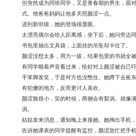
但突然成为同班同学，又是青春期的男生，面对
式。他爸爸妈妈让他多关照颜涩一点。
进到新班级，她的登场很显眼。
太漂亮偶尔会给人距离感，坐下后，她问旁边
书包里抽出文具袋，上面挂的吊坠却卡住了。
颜涩没想太多，用力一拔，结果包里的书就全
有同学顺着声音看过来，恰好对上颜涩被自己
手笨脚发笑，于是对方也没憋住。她蹲下去捡
有犯傻的地方，反而更讨人喜欢。
颜涩脸很小，笑的时候，两侧会有梨涡。就像
涡。
姑姑发来消息，通知晚上来接她。她掏出手机
告诉她课表的同学提醒有监控，颜涩急忙把手