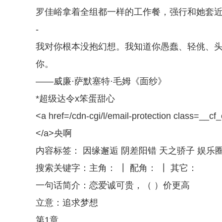
罗佳峪拿着全组都一样的工作餐，强行和她套近
-
我对你根本没抱幻想。我知道你愚蠢、轻佻、
你。
——威廉·萨默塞特·毛姆《面纱》
*超级达令x笨蛋甜心
<a href=/cdn-cgi/l/email-protection class=__c
</a>央啊
内容标签： 因缘邂逅 阴差阳错 天之骄子 娱乐
搜索关键字：主角： ┃ 配角： ┃ 其它：
一句话简介：恋爱诚可贵，（ ）价更高
立意：追求梦想
第1章