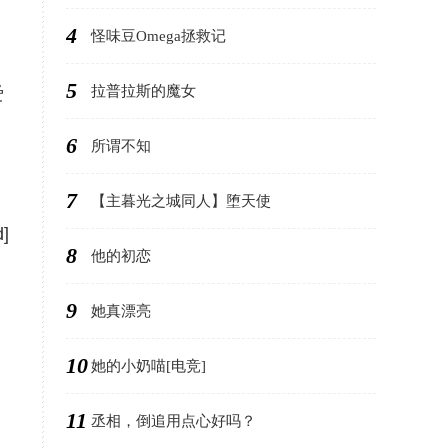
4
怪味豆Omega拯救记
5
拉普拉斯的魔女
爱
6
所谓不知
7
【主暮光之城同人】堕天使
d]
8
他的初恋
9
她真漂亮
10
她的小奶喵[电竞]
11
丞相，倒追用点心好吗？