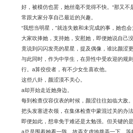
好，被模仿也罢，她丝毫不觉得不快。“那又不
常跟大家分享自己最近的兴趣。
“我想当明星，”就连失败和未完成的事，她也会
大家吹捧她，支持她，安慰她，即便她说自己
竟说到闪闪发亮的星星，提及偶像，谁比颜涩
与此同时，作为中学生，在异性中受欢迎的规
行。a算佼佼者，有不少女生喜欢他。
这些八卦，颜涩漠不关心。
a却开始走近她身边。
每到检查仪容仪表的时候，颜涩往往如临大敌
把头发塞进衣领，在集体检查中蒙混过关的办
即便如此，想幸免于难还是太勉强。但关键的是
a总是围着她看一阵，故弄玄虚地拨弄一下，等