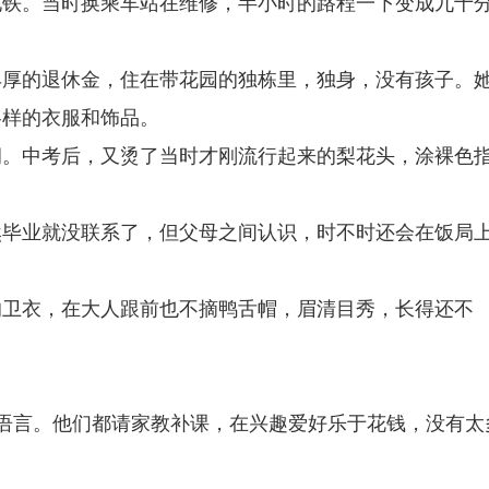
地铁。当时换乘车站在维修，半小时的路程一下变成九十
丰厚的退休金，住在带花园的独栋里，独身，没有孩子。
各样的衣服和饰品。
洞。中考后，又烫了当时才刚流行起来的梨花头，涂裸色
然毕业就没联系了，但父母之间认识，时不时还会在饭局
的卫衣，在大人跟前也不摘鸭舌帽，眉清目秀，长得还不
语言。他们都请家教补课，在兴趣爱好乐于花钱，没有太