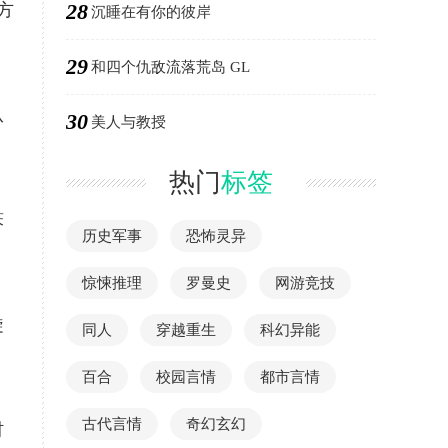
28
方
沉睡在有你的彼岸
29
和四个仇敌流落荒岛 GL
从
30
美人与教授
热门
标签
笨
历史军事
恐怖灵异
惊悚推理
罗曼史
网游竞技
漩
同人
穿越重生
科幻异能
百合
校园言情
都市言情
古代言情
奇幻玄幻
材