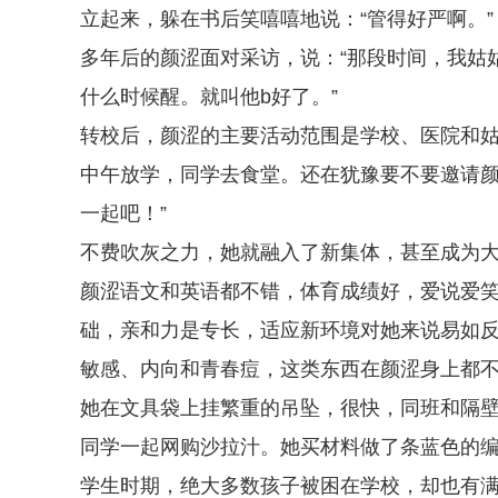
立起来，躲在书后笑嘻嘻地说：“管得好严啊。”
多年后的颜涩面对采访，说：“那段时间，我姑
什么时候醒。就叫他b好了。”
转校后，颜涩的主要活动范围是学校、医院和
中午放学，同学去食堂。还在犹豫要不要邀请颜
一起吧！”
不费吹灰之力，她就融入了新集体，甚至成为
颜涩语文和英语都不错，体育成绩好，爱说爱
础，亲和力是专长，适应新环境对她来说易如
敏感、内向和青春痘，这类东西在颜涩身上都
她在文具袋上挂繁重的吊坠，很快，同班和隔
同学一起网购沙拉汁。她买材料做了条蓝色的
学生时期，绝大多数孩子被困在学校，却也有