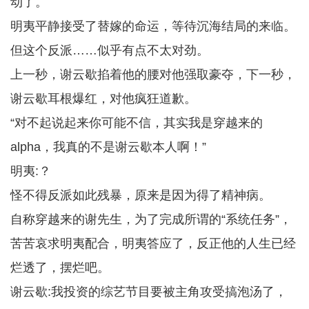
动了。
明夷平静接受了替嫁的命运，等待沉海结局的来临。
但这个反派……似乎有点不太对劲。
上一秒，谢云歇掐着他的腰对他强取豪夺，下一秒，
谢云歇耳根爆红，对他疯狂道歉。
“对不起说起来你可能不信，其实我是穿越来的
alpha，我真的不是谢云歇本人啊！”
明夷:？
怪不得反派如此残暴，原来是因为得了精神病。
自称穿越来的谢先生，为了完成所谓的“系统任务”，
苦苦哀求明夷配合，明夷答应了，反正他的人生已经
烂透了，摆烂吧。
谢云歇:我投资的综艺节目要被主角攻受搞泡汤了，