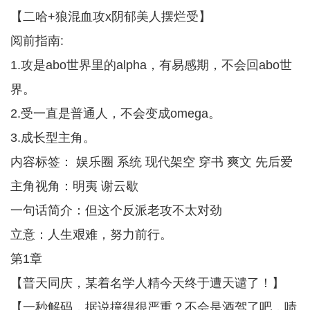
【二哈+狼混血攻x阴郁美人摆烂受】
阅前指南:
1.攻是abo世界里的alpha，有易感期，不会回abo世
界。
2.受一直是普通人，不会变成omega。
3.成长型主角。
内容标签： 娱乐圈 系统 现代架空 穿书 爽文 先后爱
主角视角：明夷 谢云歇
一句话简介：但这个反派老攻不太对劲
立意：人生艰难，努力前行。
第1章
【普天同庆，某着名学人精今天终于遭天谴了！】
【一秒解码，据说撞得很严重？不会是酒驾了吧，啧