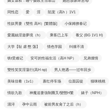
嫡女谋权：睡个摄政王当靠山
她想放纵肆意np
同性恋
爱
淫
陷宠（高h ）1V1
性奴男妻（雙性 高H）[繁體版]
小保姆撩春记
愛麗絲淫遊夢境（h）
乘客已上车
養父 (BG 1V1 H)
大学【耻 虐 憋 荡】
情色学园
纠缠不清
铁t受难记
安可的性福生活（高H NP）
兄弟缠情
雙性笑笑淫蕩行(高H np)
男人艳遇——过年回乡
美味佳肴（1v1）
寡红停车场
位面囚徒
猫咪桃桃
情欲九歌
神魔追妻強制圈叉/變態H繁
婊子（NPH）
洇浔
孕中云雨
被前男友肏了之后（h）