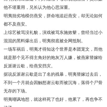
他不堪重用，兄长认为他心思深重。
明夷拙劣地模仿燕安，拼命地追赶燕安，却无论如何
都不及燕安。
上综艺被骂没礼貌，演戏被骂东施效颦，曾经当过小
混混的黑料爆出后，明夷彻底被全网抵制。
一场车祸后，明夷才得知这个世界是本团宠文，而他
就是那个见不得主角好的炮灰万人嫌，被燕家替嫁给
反派谢云歇，给燕安挡灾。
据说反派谢云歇是出了名的残暴，明夷替嫁过去后，
不到一个月就会因触怒谢云歇而被沉海，落得个尸骨
无存的下场。
明夷嘲讽地想，就这样死了也好，他累了，再也争不