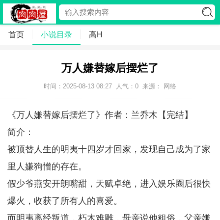
首页
小说目录
高H
万人嫌替嫁后摆烂了
时间：2025-08-13 08:27
人气：
0
来源： 网络
《万人嫌替嫁后摆烂了》作者：兰乔木【完结】
简介：
被顶替人生的明夷十四岁才回家，发现自己成为了家
里人嫌狗憎的存在。
假少爷燕安开朗嘴甜，天赋卓绝，进入娱乐圈后很快
爆火，收获了所有人的喜爱。
而明夷离经叛道，朽木难雕，母亲说他粗俗，父亲嫌