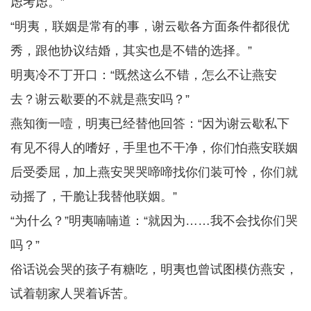
虑考虑。”
“明夷，联姻是常有的事，谢云歇各方面条件都很优
秀，跟他协议结婚，其实也是不错的选择。”
明夷冷不丁开口：“既然这么不错，怎么不让燕安
去？谢云歇要的不就是燕安吗？”
燕知衡一噎，明夷已经替他回答：“因为谢云歇私下
有见不得人的嗜好，手里也不干净，你们怕燕安联姻
后受委屈，加上燕安哭哭啼啼找你们装可怜，你们就
动摇了，干脆让我替他联姻。”
“为什么？”明夷喃喃道：“就因为……我不会找你们哭
吗？”
俗话说会哭的孩子有糖吃，明夷也曾试图模仿燕安，
试着朝家人哭着诉苦。