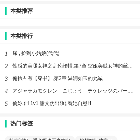
本类推荐
本类排行
1
尿 , 捡到小姑娘(代代)
2
性感的美腿女神之乱伦绿帽,第7章 空姐美腿女神的丝袜足交
3
偏执占有【穿书】,第2章 温润如玉的允诚
4
アジャラカモクレン ごじょう テケレッツのパー,【No. 42 Rube Goldberg Machine】十四
5
偷妳 (H 1v1 甜文伪出轨),看她自慰H
热门标签