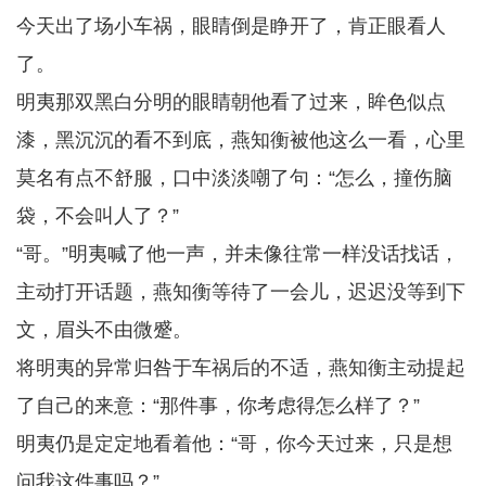
今天出了场小车祸，眼睛倒是睁开了，肯正眼看人
了。
明夷那双黑白分明的眼睛朝他看了过来，眸色似点
漆，黑沉沉的看不到底，燕知衡被他这么一看，心里
莫名有点不舒服，口中淡淡嘲了句：“怎么，撞伤脑
袋，不会叫人了？”
“哥。”明夷喊了他一声，并未像往常一样没话找话，
主动打开话题，燕知衡等待了一会儿，迟迟没等到下
文，眉头不由微蹙。
将明夷的异常归咎于车祸后的不适，燕知衡主动提起
了自己的来意：“那件事，你考虑得怎么样了？”
明夷仍是定定地看着他：“哥，你今天过来，只是想
问我这件事吗？”