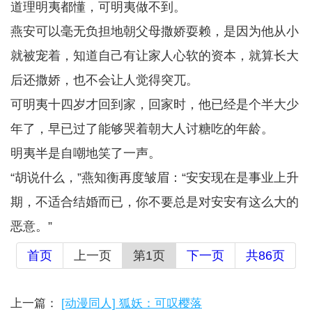
道理明夷都懂，可明夷做不到。
燕安可以毫无负担地朝父母撒娇耍赖，是因为他从小
就被宠着，知道自己有让家人心软的资本，就算长大
后还撒娇，也不会让人觉得突兀。
可明夷十四岁才回到家，回家时，他已经是个半大少
年了，早已过了能够哭着朝大人讨糖吃的年龄。
明夷半是自嘲地笑了一声。
“胡说什么，”燕知衡再度皱眉：“安安现在是事业上升
期，不适合结婚而已，你不要总是对安安有这么大的
恶意。”
首页
上一页
第1页
下一页
共86页
上一篇：
[动漫同人] 狐妖：可叹樱落