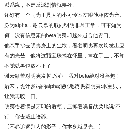
派系统，不走反派剧情就要死。
还好有一个同为工具人的小可怜室友跟他相依为命。
身为alpha，谢云歇的取向明明非常正常，可不知为
何，没有信息素的beta明夷却越来越合他胃口。
他亲手拂去明夷身上的尘埃，看着明夷再次焕发出应
有的光芒，他将这颗宝珠揣在怀里，捧在手上，不知
不觉就再也放不下了。
谢云歇曾对明夷发誓:放心，我对beta绝对没兴趣！
后来，诡计多端的alpha混账地诱哄着明夷:乖宝贝，
让我再咬一口。
明夷捂着满是牙印的后颈，压抑着嗓音战栗地说:不
行，你去戴止咬器。
【不必追逐别人的影子，你本身就是光。】