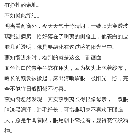
有挣扎的余地。
不如就此终结。
明夷看向窗外，今天天气十分晴朗，一缕阳光穿透玻
璃照进病房，恰好落在了明夷的侧脸上，他苍白的皮
肤几近透明，像是要融化在这过盛的阳光当中。
燕知衡进来时，看到的就是这么一副画面。
面色苍白的青年半靠在床头，因为额头上包着纱布，
略长的额发被掀起，露出清晰眉眼，被阳光一照，完
全不似往日般阴郁不讨喜。
燕知衡忽然发现，其实燕明夷长得很像母亲，一双眼
睛漆黑润泽，睫毛纤长，可惜燕明夷不喜欢正眼瞧
人，总是半阖着眼，眼尾朝下耷拉着，显得丧气没精
神。