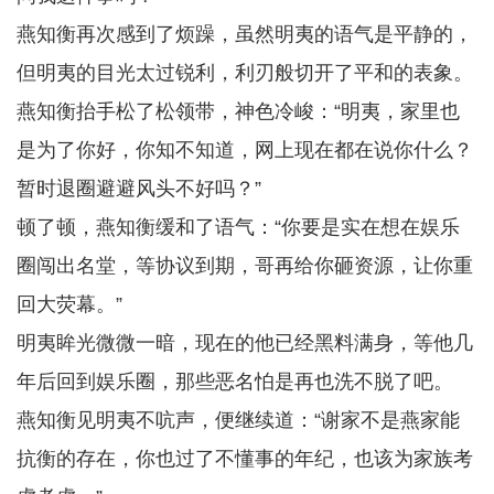
燕知衡再次感到了烦躁，虽然明夷的语气是平静的，
但明夷的目光太过锐利，利刃般切开了平和的表象。
燕知衡抬手松了松领带，神色冷峻：“明夷，家里也
是为了你好，你知不知道，网上现在都在说你什么？
暂时退圈避避风头不好吗？”
顿了顿，燕知衡缓和了语气：“你要是实在想在娱乐
圈闯出名堂，等协议到期，哥再给你砸资源，让你重
回大荧幕。”
明夷眸光微微一暗，现在的他已经黑料满身，等他几
年后回到娱乐圈，那些恶名怕是再也洗不脱了吧。
燕知衡见明夷不吭声，便继续道：“谢家不是燕家能
抗衡的存在，你也过了不懂事的年纪，也该为家族考