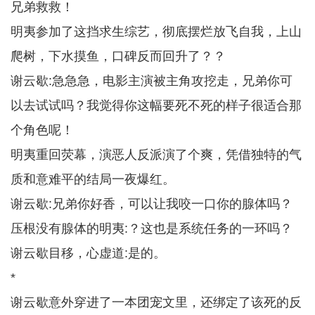
兄弟救救！
明夷参加了这挡求生综艺，彻底摆烂放飞自我，上山
爬树，下水摸鱼，口碑反而回升了？？
谢云歇:急急急，电影主演被主角攻挖走，兄弟你可
以去试试吗？我觉得你这幅要死不死的样子很适合那
个角色呢！
明夷重回荧幕，演恶人反派演了个爽，凭借独特的气
质和意难平的结局一夜爆红。
谢云歇:兄弟你好香，可以让我咬一口你的腺体吗？
压根没有腺体的明夷:？这也是系统任务的一环吗？
谢云歇目移，心虚道:是的。
*
谢云歇意外穿进了一本团宠文里，还绑定了该死的反