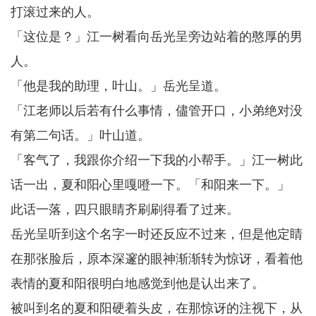
打滚过来的人。
「这位是？」江一树看向岳光呈旁边站着的憨厚的男
人。
「他是我的助理，叶山。」岳光呈道。
「江老师以后若有什么事情，儘管开口，小弟绝对没
有第二句话。」叶山道。
「客气了，我跟你介绍一下我的小帮手。」江一树此
话一出，夏和阳心里嘎噔一下。「和阳来一下。」
此话一落，四只眼睛齐刷刷得看了过来。
岳光呈听到这个名字一时还反应不过来，但是他定睛
在那张脸后，原本深邃的眼神渐渐转为惊讶，看着他
表情的夏和阳很明白地感觉到他是认出来了。
被叫到名的夏和阳硬着头皮，在那惊讶的注视下，从