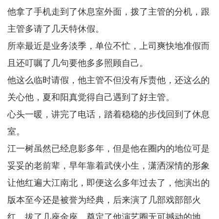
他拿了手机走到了休息室外面，拨了主管的分机，跟
主管多请了几天特休假。
所幸最近是业务淡季，单位不忙，上司爽快地准假而
且还叮嘱了几句要他多多照顾自己。
他这么临时请假，他主管不但没有斥责他，还这么的
关心他，夏和阳真觉得自己遇到了好主管。
心头一暖，讲完了电话，踏着稳稳的步伐回到了休息
室。
江一树虽然已经息影多年，但是他在圈内的地位可是
妥妥的老前辈，早年靠着武侠小生，潇洒深情的形象
让他红遍大江南北，即便这么多年过去了，他演出的
版本至今还是被誉为经典，后来演了几部戏部部火
红，拔了几座金座，奠定了他演艺圈无可撼动的地