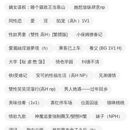
嫡女谋权：睡个摄政王当靠山
她想放纵肆意np
同性恋
爱
淫
陷宠（高h ）1V1
性奴男妻（雙性 高H）[繁體版]
小保姆撩春记
愛麗絲淫遊夢境（h）
乘客已上车
養父 (BG 1V1 H)
大学【耻 虐 憋 荡】
情色学园
纠缠不清
铁t受难记
安可的性福生活（高H NP）
兄弟缠情
雙性笑笑淫蕩行(高H np)
男人艳遇——过年回乡
美味佳肴（1v1）
寡红停车场
位面囚徒
猫咪桃桃
情欲九歌
神魔追妻強制圈叉/變態H繁
婊子（NPH）
洇浔
孕中云雨
被前男友肏了之后（h）