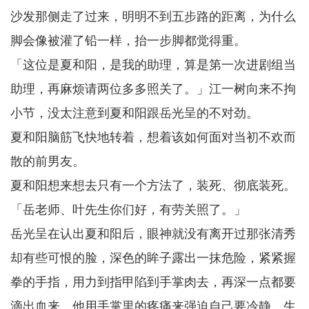
沙发那侧走了过来，明明不到五步路的距离，为什么
脚会像被灌了铅一样，抬一步脚都觉得重。
「这位是夏和阳，是我的助理，算是第一次进剧组当
助理，再麻烦请两位多多照关了。」江一树向来不拘
小节，没太注意到夏和阳跟岳光呈的不对劲。
夏和阳脑筋飞快地转着，想着该如何面对当初不欢而
散的前男友。
夏和阳想来想去只有一个方法了，装死、彻底装死。
「岳老师、叶先生你们好，有劳关照了。」
岳光呈在认出夏和阳后，眼神就没有离开过那张清秀
却有些可恨的脸，深色的眸子露出一抹危险，紧紧握
拳的手指，用力到指甲陷到手掌肉去，再深一点都要
滴出血来，他用手掌里的疼痛来强迫自己要冷静。生