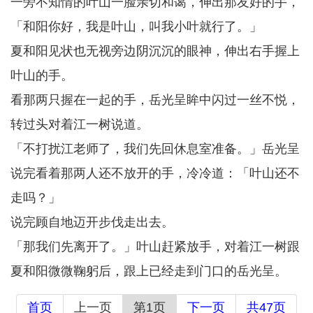
一旁不知情的叶山一脸亲切和蔼，伸出那友好的手，
「和阳你好，我是叶山，叫我小叶就行了。」
夏和阳见状也无视旁边阴沉沉的眼神，伸出右手握上
叶山的手。
看那两只握在一起的手，岳光呈眸中闪过一丝不悦，
转过头对着江一树说道。
「不打扰江老师了，我们先回休息室准备。」岳光呈
说完看着那两人还不放开的手，冷冷道：「叶山还不
走吗？」
说完顾自地迈开步伐走出去。
「那我们先离开了。」叶山赶紧放手，对着江一树跟
夏和阳微微鞠躬后，跟上已经走到门口的岳光呈。
首页
上一页
第1页
下一页
共47页