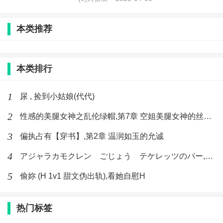
本类推荐
本类排行
1
尿 , 捡到小姑娘(代代)
2
性感的美腿女神之乱伦绿帽,第7章 空姐美腿女神的丝袜足交
3
偏执占有【穿书】,第2章 温润如玉的允诚
4
アジャラカモクレン ごじょう テケレッツのパー,【No. 42 Rube Goldberg Machine】十四
5
偷妳 (H 1v1 甜文伪出轨),看她自慰H
热门标签