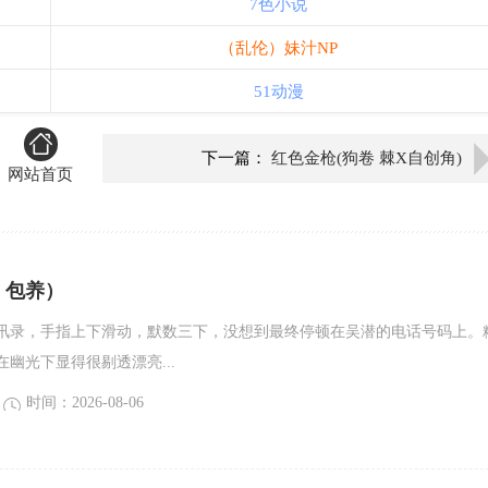
7色小说
（乱伦）妹汁NP
51动漫
下一篇：
红色金枪(狗卷 棘X自创角)
网站首页
，包养）
讯录，手指上下滑动，默数三下，没想到最终停顿在吴潜的电话号码上。
幽光下显得很剔透漂亮...
时间：2026-08-06