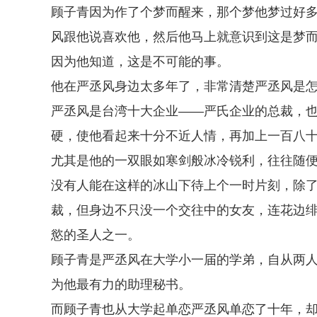
顾子青因为作了个梦而醒来，那个梦他梦过好
风跟他说喜欢他，然后他马上就意识到这是梦
因为他知道，这是不可能的事。
他在严丞风身边太多年了，非常清楚严丞风是
严丞风是台湾十大企业——严氏企业的总裁，
硬，使他看起来十分不近人情，再加上一百八
尤其是他的一双眼如寒剑般冰冷锐利，往往随
没有人能在这样的冰山下待上个一时片刻，除
裁，但身边不只没一个交往中的女友，连花边
慾的圣人之一。
顾子青是严丞风在大学小一届的学弟，自从两
为他最有力的助理秘书。
而顾子青也从大学起单恋严丞风单恋了十年，