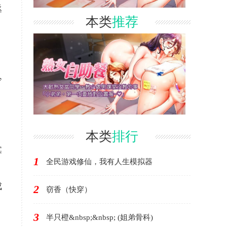
丞
本类
推荐
冷
。
本类
排行
寡
1
全民游戏修仙，我有人生模拟器
成
2
窃香（快穿）
3
半只橙&nbsp;&nbsp; (姐弟骨科)