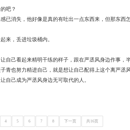
来的吧？
痒感已消失，他好像是真的有吐出一点东西来，但那东西
捡起来，丢进垃圾桶内。
，让自己看起来精明干练的样子，跟在严丞风身边作事，
顾子青也努力精进自己，就是想让自己配得上这个离严丞
想让自己成为严丞风身边无可取代的人。
4
5
6
7
8
下一页
共16页