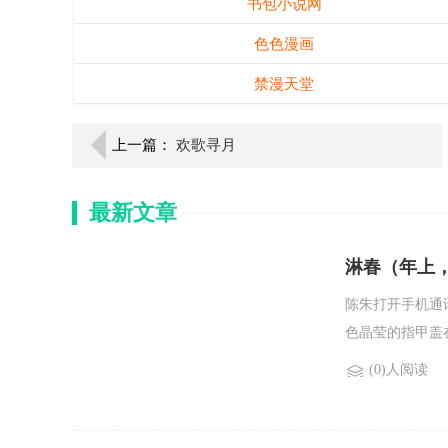
书包小说网
色色漫画
禁漫天堂
上一篇：
欢歌寻月
最新文章
淋春（年上
陈朱打开手机通
色晶莹的指甲盖在
(0)人阅读