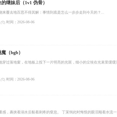
的继妹后（1v1 伪骨）
翻来覆去地百思不得其解：事情到底是怎么一步步走到今天的？...
时间：2026-08-06
魔（bgb）
地穿过落地窗，在地板上投下一片明亮的光斑，细小的尘埃在光束里缓缓
时间：2026-08-06
重感，裹挟着溺水后黏着刺疼的窒息。 丁茉饵此时悔恨的眼泪顺着水流一