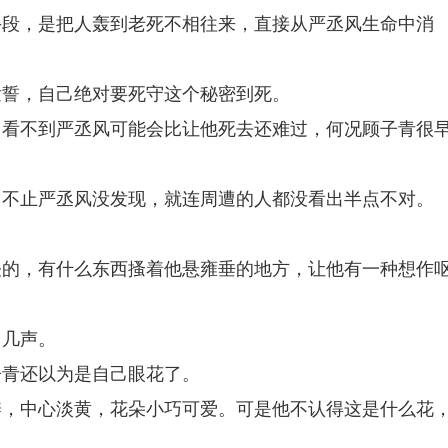
手段，是把人轰到老死不相往来，直接从严丞风生命中消
发誓，自己绝对要死守这个秘密到死。
，看不到严丞风可能会比让他死去还难过，何况顾子青很
，不止严丞风没发现，就连周遭的人都没看出半点不对。
怪的，有什么东西搔着他悬雍垂的地方，让他有一种想作
了几声。
子青还以为是自己眼花了。
瓣，中心淡黄，花朵小巧可爱。可是他不认得这是什么花