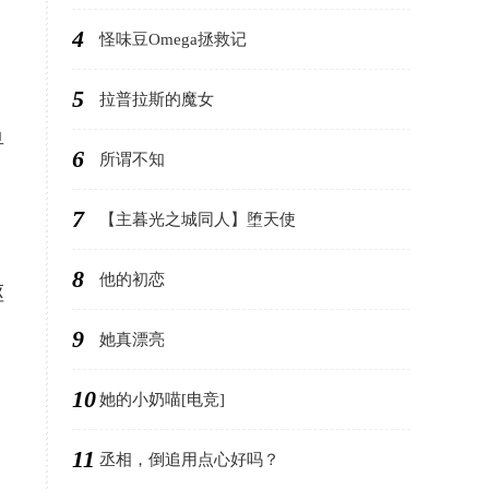
4
怪味豆Omega拯救记
5
拉普拉斯的魔女
早
6
所谓不知
7
【主暮光之城同人】堕天使
8
他的初恋
呕
9
她真漂亮
10
她的小奶喵[电竞]
，
11
丞相，倒追用点心好吗？