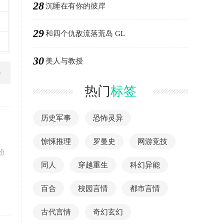
28
沉睡在有你的彼岸
29
和四个仇敌流落荒岛 GL
30
美人与教授
热门
标签
历史军事
恐怖灵异
惊悚推理
罗曼史
网游竞技
粉
同人
穿越重生
科幻异能
百合
校园言情
都市言情
古代言情
奇幻玄幻