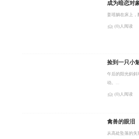
成为暗恋对象
姜瑶躺在床上，
(0)人阅读
捡到一只小魅
午后的阳光斜斜
动。...
(0)人阅读
禽兽的眼泪
从高处坠落的失