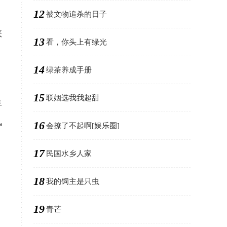
12
被文物追杀的日子
怎
13
看，你头上有绿光
14
绿茶养成手册
15
联姻选我我超甜
半
风
16
会撩了不起啊[娱乐圈]
17
民国水乡人家
18
我的饲主是只虫
19
青芒