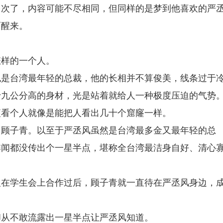
多次了，内容可能不尽相同，但同样的是梦到他喜欢的严
而醒来。
怎样的一个人。
也是台湾最年轻的总裁，他的长相并不算俊美，线条过于
十九公分高的身材，光是站着就给人一种极度压迫的气势
便看个人就像是能把人看出几十个窟窿一样。
了顾子青。以至于严丞风虽然是台湾最多金又最年轻的总
绯闻都没传出个一星半点，堪称全台湾最洁身自好、清心
人在学生会上合作过后，顾子青就一直待在严丞风身边，
却从不敢流露出一星半点让严丞风知道。