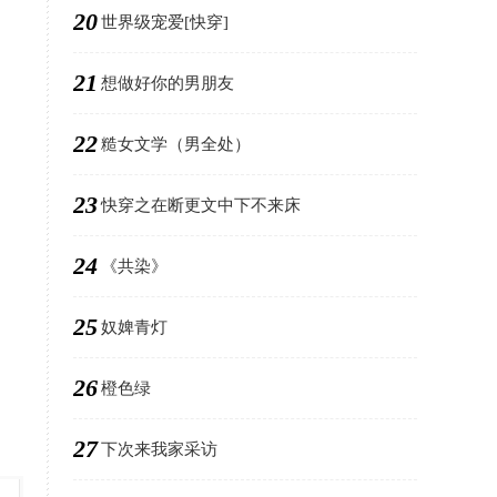
20
世界级宠爱[快穿]
21
想做好你的男朋友
22
糙女文学（男全处）
23
快穿之在断更文中下不来床
24
《共染》
25
奴婢青灯
26
橙色绿
27
下次来我家采访