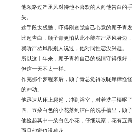
他领略过严丞风对待他不喜欢的人向他告白的
失。
这手段太残酷，吓得刚查觉自己心意的顾子青
比起告白，顾子青更怕从此不能在严丞风身边
就听严丞风跟别人说过，他对同性恋没兴趣。
所以这十年来，顾子青将自己的感情守得很好
但这一天不太一样。
作完那个梦醒来后，顾子青总觉得喉咙痒痒怪
的冲动。
他迅速从床上爬起，冲到浴室，对着洗手檯呕
四、五朵白色的小花落到洁白的洗手槽里，顾
他捡起其中一朵白色小花，仔细观察，花有五
而且他家也没种花。