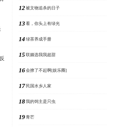
12
被文物追杀的日子
13
看，你头上有绿光
是
14
绿茶养成手册
15
联姻选我我超甜
反
16
会撩了不起啊[娱乐圈]
17
民国水乡人家
18
我的饲主是只虫
19
青芒