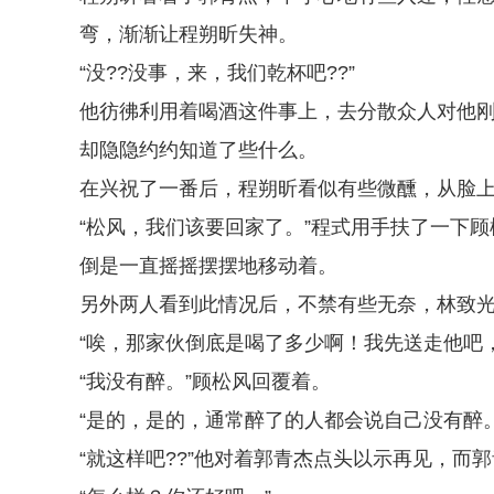
弯，渐渐让程朔昕失神。
“没??没事，来，我们乾杯吧??”
他彷彿利用着喝酒这件事上，去分散众人对他
却隐隐约约知道了些什么。
在兴祝了一番后，程朔昕看似有些微醺，从脸
“松风，我们该要回家了。”程式用手扶了一下
倒是一直摇摇摆摆地移动着。
另外两人看到此情况后，不禁有些无奈，林致
“唉，那家伙倒底是喝了多少啊！我先送走他吧
“我没有醉。”顾松风回覆着。
“是的，是的，通常醉了的人都会说自己没有醉
“就这样吧??”他对着郭青杰点头以示再见，而