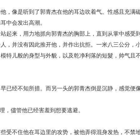
的他，像是听到了郭青杰在他的耳边吹着气。性感且充满
的耳中会发出高潮。
了站起来，用力地抓向郭青杰的胸部上，直到从掌中感受
个人，并没有因此推开他，并作出抗拒。一米八三公分，
，模特儿般的身型与外貌，以及乾净利落的短髮，帅气且
，早已经不知所措。而另一头的郭青杰倒是沉静，感觉便
道理，儘管他已经害羞到想要逃避。
有些受不住他在耳边里的攻势，被他弄得混身发热，不禁