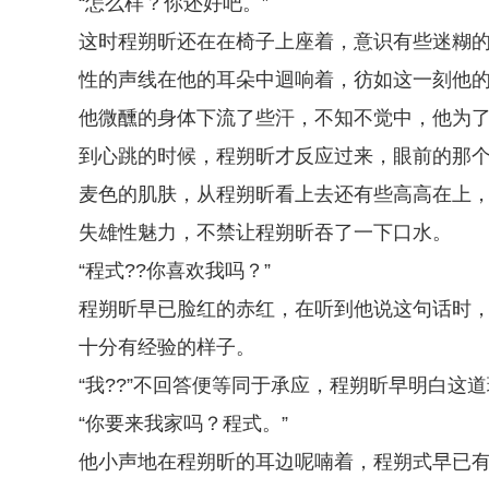
“怎么样？你还好吧。”
这时程朔昕还在在椅子上座着，意识有些迷糊
性的声线在他的耳朵中迴响着，彷如这一刻他
他微醺的身体下流了些汗，不知不觉中，他为
到心跳的时候，程朔昕才反应过来，眼前的那
麦色的肌肤，从程朔昕看上去还有些高高在上
失雄性魅力，不禁让程朔昕吞了一下口水。
“程式??你喜欢我吗？”
程朔昕早已脸红的赤红，在听到他说这句话时
十分有经验的样子。
“我??”不回答便等同于承应，程朔昕早明白这
“你要来我家吗？程式。”
他小声地在程朔昕的耳边呢喃着，程朔式早已