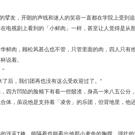
大学的擘友，开朗的声线和迷人的笑容一直都在学院上受到追
今在电视剧上看到的「小鲜肉」一样，甚至让人觉得是从
豪华鲜肉，顾松风甚么也不管，只管里面的肉，四人只有
举杯说着。
”
来了后，我们团再也没有这么受欢迎过了。”
光，四方凹陷的脸颊下有着一些鬍渣，身高一米八五公分
混合体，虽说他是支持着「凌舍」的乐团，但背地里，他
的浅蓝T裇，能隔着也能看出他那小麦色的胸膛，强壮的