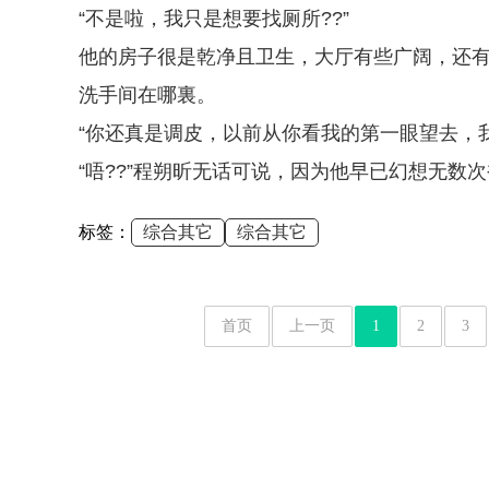
“不是啦，我只是想要找厕所??”
他的房子很是乾净且卫生，大厅有些广阔，还
洗手间在哪裏。
“你还真是调皮，以前从你看我的第一眼望去，
“唔??”程朔昕无话可说，因为他早已幻想无数
标签：
综合其它
综合其它
首页
上一页
1
2
3