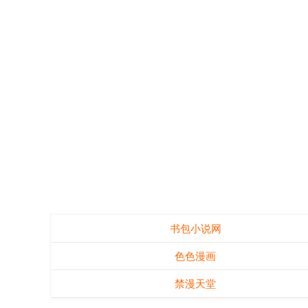
书包小说网
色色漫画
禁漫天堂