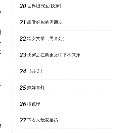
20
世界级宠爱[快穿]
磁
21
想做好你的男朋友
到
22
糙女文学（男全处）
小
不
23
快穿之在断更文中下不来床
24
《共染》
像
25
奴婢青灯
26
橙色绿
27
下次来我家采访
地