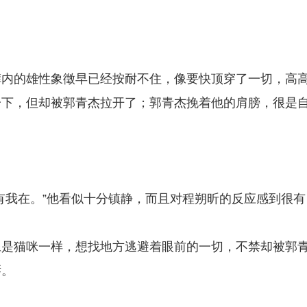
裤内的雄性象徵早已经按耐不住，像要快顶穿了一切，高
一下，但却被郭青杰拉开了；郭青杰挽着他的肩膀，很是
有我在。”他看似十分镇静，而且对程朔昕的反应感到很有
像是猫咪一样，想找地方逃避着眼前的一切，不禁却被郭
唇。