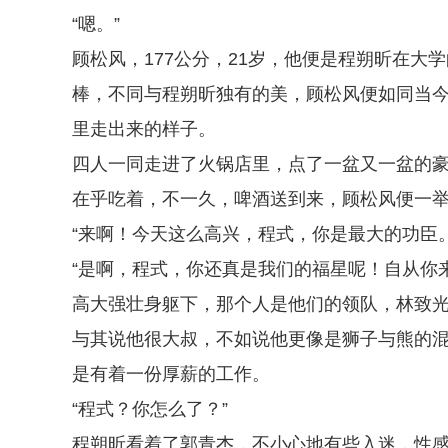
“嗯。”
顾松风，177公分，21岁，他便是程朔昕在
棒，不同与程朔昕独有的美，顾松风便如同当
里走出来的样子。
四人一同走进了火锅店里，点了一盆又一盆的
在乎吃着，不一久，啤酒送到来，顾松风便一
“来啊！今天这么高兴，程式，你是最大的功臣。
“是啊，程式，你还真是我们的福星呢！自从你
高大强壮身躯下，那个人是他们的领队，林致
与其说他很大叔，不如说他更像是狮子与熊的
是有着一份厚薪的工作。
“程式？你怎么了？”
程朔昕看着了郭青杰，不小心地有些入迷，性感