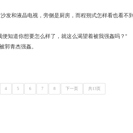
有沙发和液晶电视，旁侧是厨房，而程朔式怎样看也看不
我便知道你想要怎么样了，就这么渴望着被我强姦吗？”
次被郭青杰强姦。
4
5
6
7
8
下一页
共13页