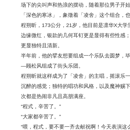
场下的尖叫声和热浪的摆动，随着那位男子开
「深色的寒冰」，象徵着「凌舍」这个组合，
程朔昕，173公分，21岁，他目前是凛华X大
边缘微红，银款的几何耳钉更是显得有些性感
更显独特且清新。
半年前，他的擘友想要组成一个乐队去圆梦，
—顾松风组成了街头乐团。
程朔昕就这样成为了「凌舍」的主唱，摇滚乐
沉醉的感觉；独特的唱功和风格，以及魔神赐
次都是热闹非凡且高朋满座。
“程式，辛苦了。”
“大家都辛苦了。”
“喂，程式，要不要一齐去献祝啊！今天表演这么