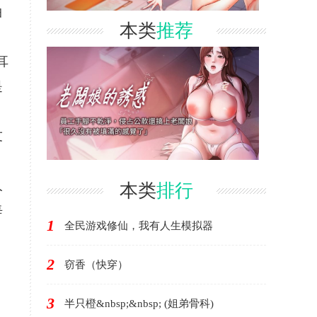
曲
本类
推荐
耳
是
友
人
本类
排行
每
1
全民游戏修仙，我有人生模拟器
2
窃香（快穿）
3
半只橙&nbsp;&nbsp; (姐弟骨科)