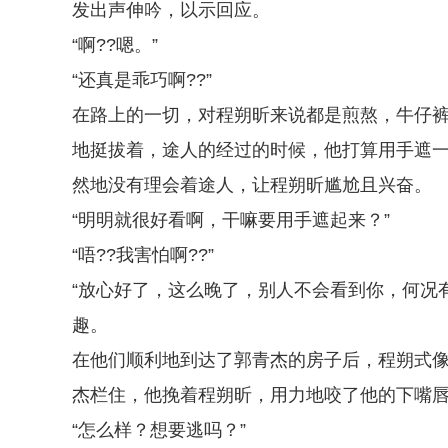
发出声伸吟，以示回应。
“啊??嗯。”
“还真是乖巧啊??”
在路上的一切，对程朔昕来说都是煎熬，牛仔
地挺拔着，途人的经过的时候，他打算用手遮
然地没有理会着途人，让程朔昕尴尬且兴奋。
“明明就很好看啊，干嘛要用手遮起来？”
“唔??我害怕啊??”
“放心好了，这么晚了，别人不会看到你，何况
趣。
在他们顺利地到达了郭青杰的房子后，程朔式
杰栏住，他挽着程朔昕，用力地咬了他的下嘴
“怎么样？想要逃吗？”