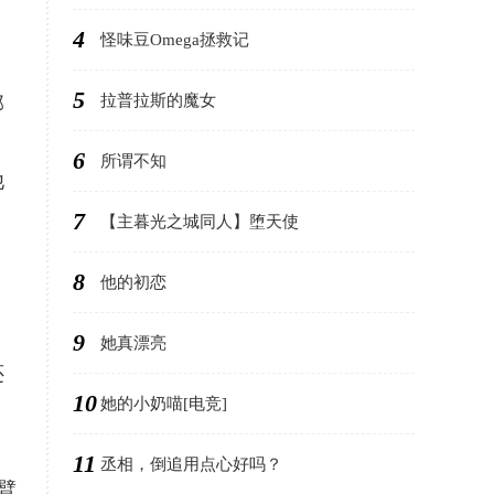
4
怪味豆Omega拯救记
5
拉普拉斯的魔女
那
6
所谓不知
他
7
【主暮光之城同人】堕天使
8
他的初恋
，
9
她真漂亮
还
10
她的小奶喵[电竞]
11
丞相，倒追用点心好吗？
臂