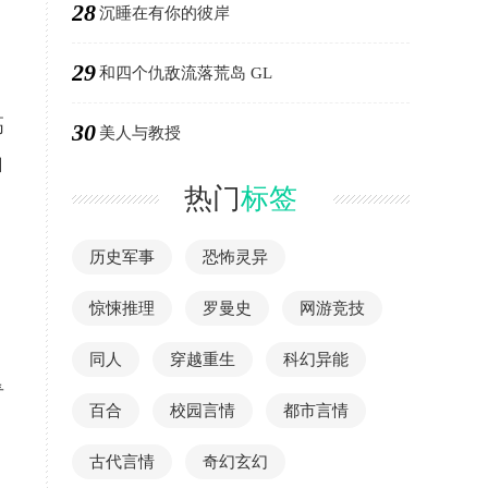
28
沉睡在有你的彼岸
29
和四个仇敌流落荒岛 GL
高
30
美人与教授
自
热门
标签
历史军事
恐怖灵异
惊悚推理
罗曼史
网游竞技
同人
穿越重生
科幻异能
青
百合
校园言情
都市言情
古代言情
奇幻玄幻