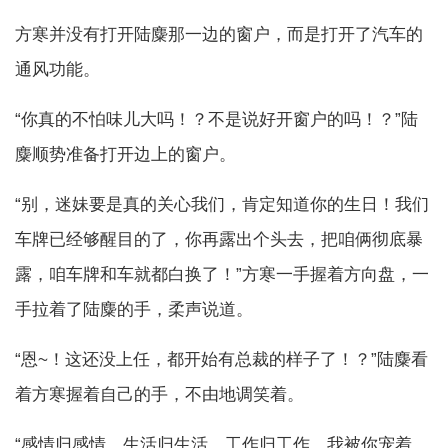
方寒并没有打开陆麋那一边的窗户，而是打开了汽车的
通风功能。
“你真的不怕味儿大吗！？不是说好开窗户的吗！？”陆
麋顺势准备打开边上的窗户。
“别，迷妹要是真的关心我们，肯定知道你的生日！我们
车牌已经够醒目的了，你再露出个头去，把咱俩彻底暴
露，咱车牌和车就都白换了！”方寒一手握着方向盘，一
手拉着了陆麋的手，柔声说道。
“恩~！这还没上任，都开始有总裁的样子了！？”陆麋看
着方寒握着自己的手，不由地调笑着。
“感情归感情，生活归生活，工作归工作…我被你宠着，