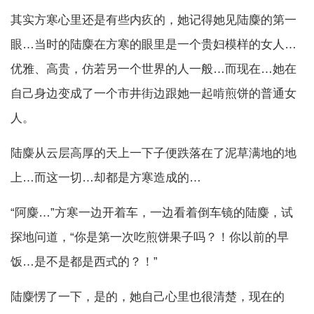
其实方寒心里还是有些内疚的，她记得她见陆麋的第一
眼…当时的陆麋在方寒的眼里是一个贵妇模样的女人…
优雅、高贵，仿若另一个世界的人一般…而现在…她在
自己身边变成了一个市井街边跟她一起啃煎饼的普通女
人。
陆麋从云层高厚的天上一下子便跌落在了泥草满地的地
上…而这一切…却都是方寒造成的…
“阿麋…”方寒一边开着车，一边看着倒车镜的陆麋，试
探地问道，“你是第一次吃煎饼果子吗？！你以前的早
饭…是不是都是西式的？！”
陆麋愣了一下，是的，她自己心里也很清楚，现在的