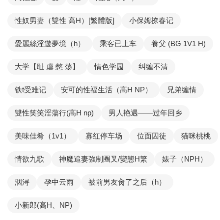
性奴男妻（雙性 高H）[繁體版]
小保姆撩春记
愛麗絲淫遊夢境（h）
乘客已上车
養父 (BG 1V1 H)
大学【耻 虐 憋 荡】
情色学园
纠缠不清
铁t受难记
安可的性福生活（高H NP）
兄弟缠情
雙性笑笑淫蕩行(高H np)
男人艳遇——过年回乡
美味佳肴（1v1）
寡红停车场
位面囚徒
猫咪桃桃
情欲九歌
神魔追妻強制圈叉/變態H繁
婊子（NPH）
洇浔
孕中云雨
被前男友肏了之后（h）
小新郎(高H、NP)