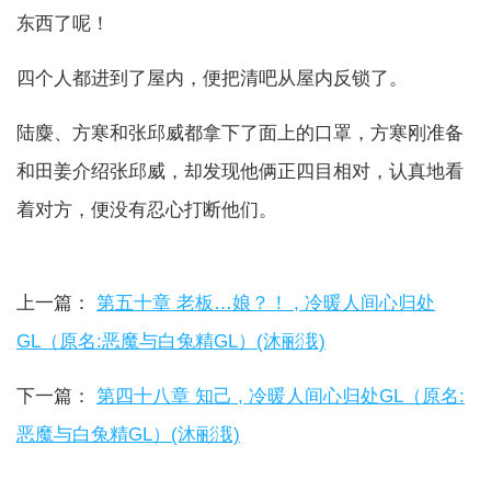
东西了呢！
四个人都进到了屋内，便把清吧从屋内反锁了。
陆麋、方寒和张邱威都拿下了面上的口罩，方寒刚准备
和田姜介绍张邱威，却发现他俩正四目相对，认真地看
着对方，便没有忍心打断他们。
上一篇：
第五十章 老板…娘？！ , 冷暖人间心归处
GL（原名:恶魔与白兔精GL）(沐彨涐)
下一篇：
第四十八章 知己 , 冷暖人间心归处GL（原名:
恶魔与白兔精GL）(沐彨涐)