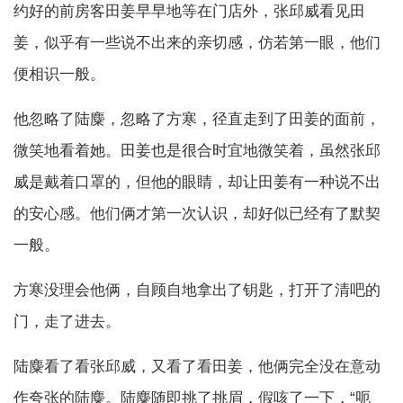
约好的前房客田姜早早地等在门店外，张邱威看见田
姜，似乎有一些说不出来的亲切感，仿若第一眼，他们
便相识一般。
他忽略了陆麋，忽略了方寒，径直走到了田姜的面前，
微笑地看着她。田姜也是很合时宜地微笑着，虽然张邱
威是戴着口罩的，但他的眼睛，却让田姜有一种说不出
的安心感。他们俩才第一次认识，却好似已经有了默契
一般。
方寒没理会他俩，自顾自地拿出了钥匙，打开了清吧的
门，走了进去。
陆麋看了看张邱威，又看了看田姜，他俩完全没在意动
作夸张的陆麋。陆麋随即挑了挑眉，假咳了一下，“呃