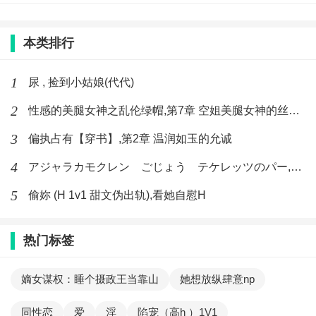
本类排行
1
尿 , 捡到小姑娘(代代)
2
性感的美腿女神之乱伦绿帽,第7章 空姐美腿女神的丝袜足交
3
偏执占有【穿书】,第2章 温润如玉的允诚
4
アジャラカモクレン ごじょう テケレッツのパー,【No. 42 Rube Goldberg Machine】十四
5
偷妳 (H 1v1 甜文伪出轨),看她自慰H
热门标签
嫡女谋权：睡个摄政王当靠山
她想放纵肆意np
同性恋
爱
淫
陷宠（高h ）1V1