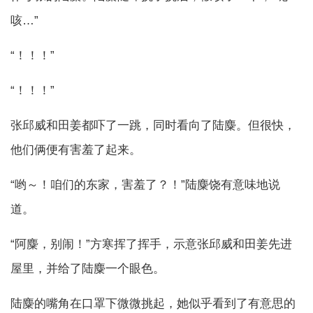
咳…”
“！！！”
“！！！”
张邱威和田姜都吓了一跳，同时看向了陆麋。但很快，
他们俩便有害羞了起来。
“哟～！咱们的东家，害羞了？！”陆麋饶有意味地说
道。
“阿麋，别闹！”方寒挥了挥手，示意张邱威和田姜先进
屋里，并给了陆麋一个眼色。
陆麋的嘴角在口罩下微微挑起，她似乎看到了有意思的