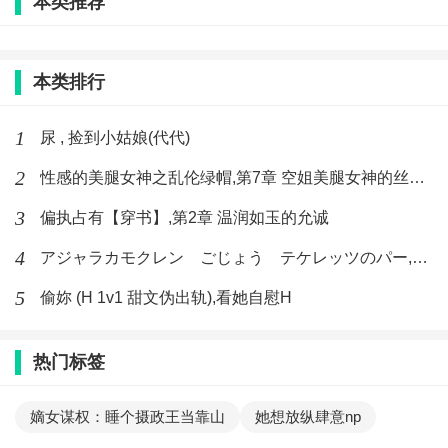
本类推荐
本类排行
1
尿 , 捡到小姑娘(代代)
2
性感的美腿女神之乱伦绿帽,第7章 空姐美腿女神的丝袜足交
3
偏执占有【穿书】,第2章 温润如玉的允诚
4
アジャラカモクレン ごじょう テケレッツのパー,【No. 42 Rube Goldberg Machine】十四
5
偷妳 (H 1v1 甜文伪出轨),看她自慰H
热门标签
嫡女谋权：睡个摄政王当靠山
她想放纵肆意np