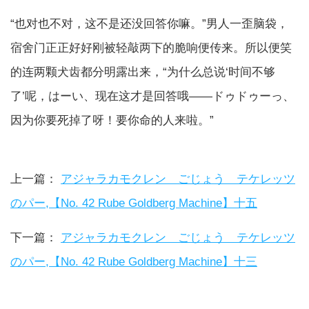
“也对也不对，这不是还没回答你嘛。”男人一歪脑袋，
宿舍门正正好好刚被轻敲两下的脆响便传来。所以便笑
的连两颗犬齿都分明露出来，“为什么总说‘时间不够
了’呢，はーい、现在这才是回答哦——ドゥドゥーっ、
因为你要死掉了呀！要你命的人来啦。”
上一篇：
アジャラカモクレン ごじょう テケレッツ
のパー,【No. 42 Rube Goldberg Machine】十五
下一篇：
アジャラカモクレン ごじょう テケレッツ
のパー,【No. 42 Rube Goldberg Machine】十三