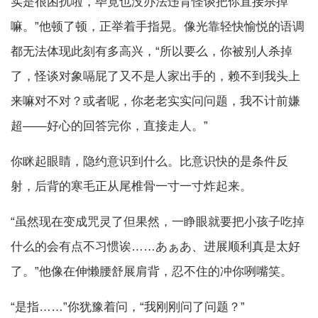
实是很困扰啦，毕竟也没办法违背怪谈把你直接杀掉
嘛。”他顿了顿，正举着手指晃。像光靠轻快愉悦的语调
都无法体现此刻有多高兴，“所以要么，你被别人杀掉
了，怪谈对象嗝屁了又不是人家出手的，赖不到我头上
来嘛对不对？或者呢，你老老实实问问题，我不计前嫌
超——好心的回答完你，直接走人。”
你眯起眼睛，隐约意识到什么。比意识快的是条件反
射，后背的寒毛正从尾椎骨一寸一寸炸起来。
“虽然现在变成咒灵了但果然，一睁眼就要把小孩子吃掉
什么的会有点不习惯诶……あぁあ、进展顺利真是太好
了。”他像在伸懒腰舒展肩背，忍不住的冲你咧嘴笑。
“是指……”你犹豫着问，“我刚刚问了问题？”