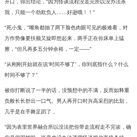
开口，得出结论，“因为怪谈流程没走完所以没办法杀
我，只能一个劲欺负人……好逊哦！！”
“死小鬼，”嘴角都抽了两下脸色肉眼可见的极难看，对
方作势像要扶额又旋即想起来，两手正在你床单上猛
擦，“但凡再多五分钟余裕，一定——”
“从刚刚开始就在说‘时间不够了’，你到底指什么？什么
时间不够了？”
被你打断说了一半的话，没预想中的不满，反而如释重
负般长长舒出一口气。男人再开口时兴高采烈的比划，
几乎是在手舞足蹈了，
“因为表里世界融合所以没法把你带走流程走不完诶，确