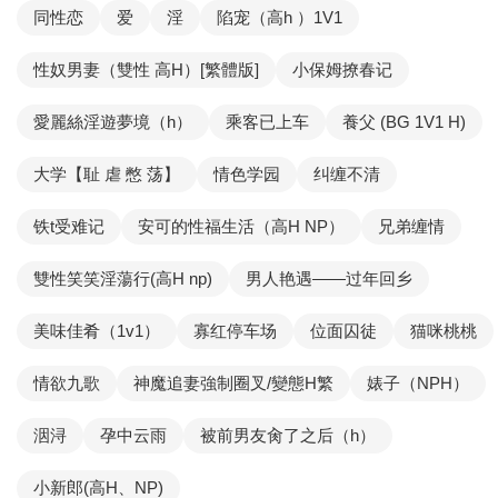
同性恋
爱
淫
陷宠（高h ）1V1
性奴男妻（雙性 高H）[繁體版]
小保姆撩春记
愛麗絲淫遊夢境（h）
乘客已上车
養父 (BG 1V1 H)
大学【耻 虐 憋 荡】
情色学园
纠缠不清
铁t受难记
安可的性福生活（高H NP）
兄弟缠情
雙性笑笑淫蕩行(高H np)
男人艳遇——过年回乡
美味佳肴（1v1）
寡红停车场
位面囚徒
猫咪桃桃
情欲九歌
神魔追妻強制圈叉/變態H繁
婊子（NPH）
洇浔
孕中云雨
被前男友肏了之后（h）
小新郎(高H、NP)