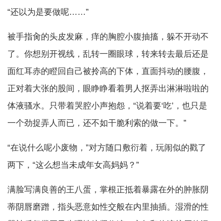
“还以为是要做呢……”
被手指肏的头皮发麻，痒的胸腔小腹抽搐，躲不开动不
了。你想别开视线，乱转一圈眼球，转来转去最后还是
面红耳赤的瞪回自己被拎高的下体，直面抖动的腰腹，
正对着大张的股间，眼睁睁看着男人抠弄出淋淋啦啦的
体液骚水。只带着哭腔小声抱怨，“说着要‘吃’，也只是
一个劲捉弄人而已，还不如干脆利索的做一下。”
“在说什么呢小废物，”对方随口敷衍着，玩闹似的戳了
两下，“这么想当未成年女高妈妈？”
满脸写满良善的王八蛋，掌根正抵着暴露在外的肿胀阴
蒂阴唇磨蹭，指头恶意如性交般在内里抽插。湿滑的性