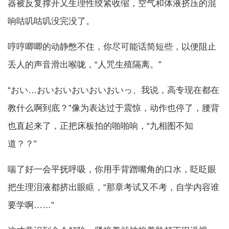
器被反复撑开又生理性绞紧收缩，空气和体液挤压的混
响咕叽咕叽没完没了。
哼哼唧唧的动静憋不住，你尽可能话简短些，以便阻止
丢人的声音滑出喉咙，“人咒生殖隔离。”
“おい…おいおいおいおいおいっ、我说，高专现在都在
教什么啊到底？”像为表达过于震惊，动作也停了，腰背
也直起来了，正把床板拍的啪啪响，“九相图不知
道？？”
喘了好一会平抚呼吸，你用手背蹭嘴角的口水，眨眨眼
把生理泪液都挤出眼眶，“那章考试又不考，自学内容谁
要学啊……”