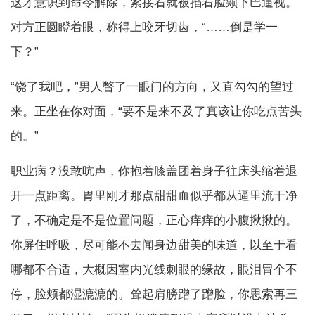
这才意识到命令解除，紧接着就被掐着脸颊下巴逼视。
对方正圆瞪着眼，称得上咬牙切齿，“……倒是学一
下？”
“饶了我吧，”男人瞥了一眼门的方向，又直勾勾的望过
来。正坐在你对面，“要不是来不及了真该让你吃点苦头
的。”
职业病？没敢吭声，你抱着膝盖团着身子往床头缩着退
开一点距离。胃里刚才那点甜甜血似乎都从逼里流干净
了，不确定是不是位置问题，正心痒痒的小腹揪揪的。
你屏住呼吸，尽可能不去闻身边甜美的味道，以至于看
哪都不合适，大概因室内光线刺眼的缘故，眼泪冒个不
停，脸颊都湿漉漉的。耸起肩膀蹭了蹭脸，你思索再三